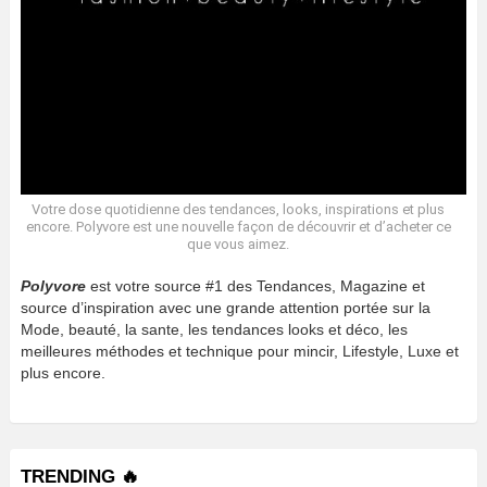
Votre dose quotidienne des tendances, looks, inspirations et plus
encore. Polyvore est une nouvelle façon de découvrir et d’acheter ce
que vous aimez.
Polyvore
est votre source #1 des Tendances, Magazine et
source d’inspiration avec une grande attention portée sur la
Mode, beauté, la sante, les tendances looks et déco, les
meilleures méthodes et technique pour mincir, Lifestyle, Luxe et
plus encore.
TRENDING 🔥