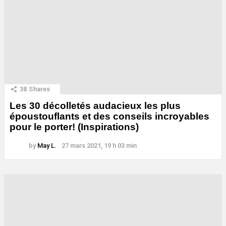
38
Shares
Les 30 décolletés audacieux les plus
époustouflants et des conseils incroyables
pour le porter! (Inspirations)
by
May L.
27 mars 2021, 19 h 03 min