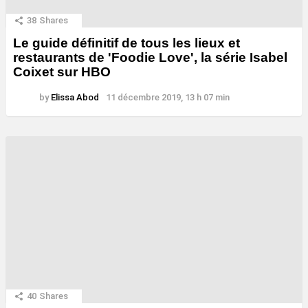
38
Shares
Le guide définitif de tous les lieux et
restaurants de 'Foodie Love', la série Isabel
Coixet sur HBO
by
Elissa Abod
11 décembre 2019, 13 h 07 min
40
Shares