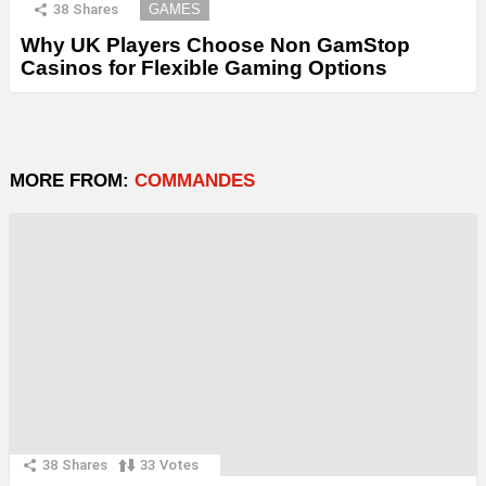
38
Shares
GAMES
Why UK Players Choose Non GamStop
Casinos for Flexible Gaming Options
MORE FROM:
COMMANDES
38
Shares
33
Votes