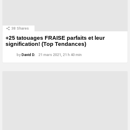
38
Shares
+25 tatouages ​​FRAISE parfaits et leur
signification! (Top Tendances)
by
David D.
21 mars 2021, 21 h 40 min