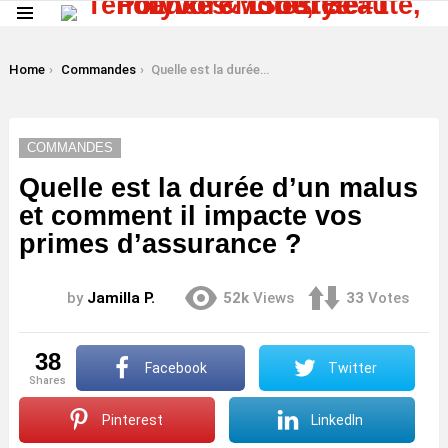
Menu
LATEST
STORIES
You are here:
Home
Commandes
Quelle est la durée d’un malus et comment il impacte vos primes d’assurance ?
COMMANDES
Quelle est la durée d’un malus
et comment il impacte vos
primes d’assurance ?
by
Jamilla P.
52k
Views
33
Votes
38
Facebook
Twitter
shares
Pinterest
LinkedIn