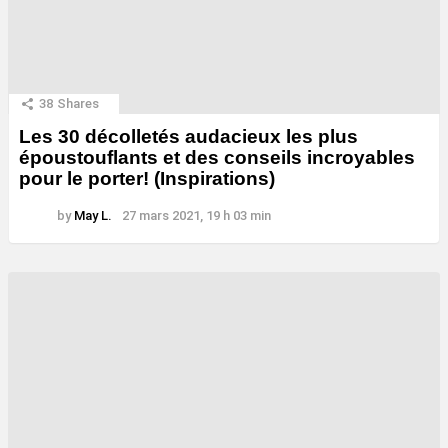
38
Shares
Les 30 décolletés audacieux les plus
époustouflants et des conseils incroyables
pour le porter! (Inspirations)
by
May L.
27 mars 2021, 19 h 03 min