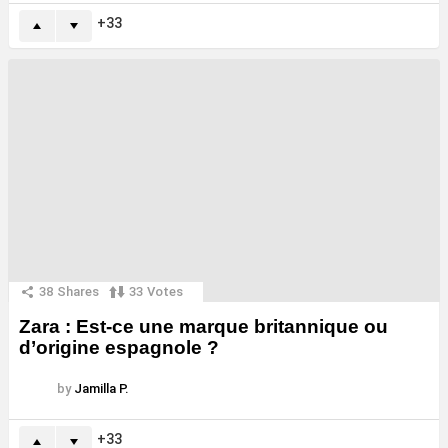
33
38
Shares
33
Votes
Zara : Est-ce une marque britannique ou
d’origine espagnole ?
by
Jamilla P.
33