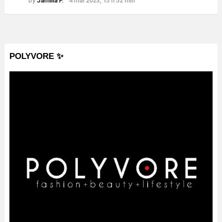
by
Jamilla P.
4 mai 2023, 15 h 52 min
POLYVORE ✨