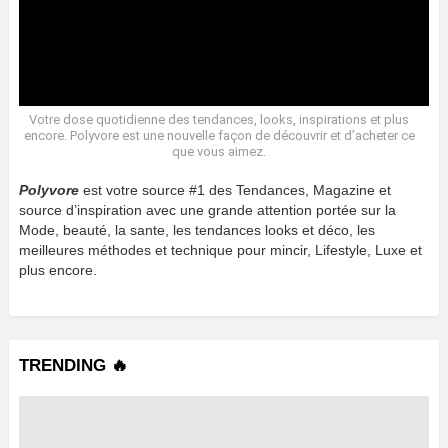
Votre dose quotidienne des tendances, looks, inspirations et plus
encore. Polyvore est une nouvelle façon de découvrir et d’acheter ce
que vous aimez.
Polyvore
est votre source #1 des Tendances, Magazine et
source d’inspiration avec une grande attention portée sur la
Mode, beauté, la sante, les tendances looks et déco, les
meilleures méthodes et technique pour mincir, Lifestyle, Luxe et
plus encore.
TRENDING 🔥