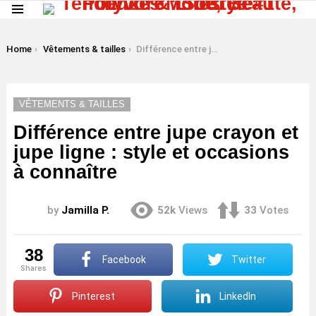
Menu
LATEST
STORIES
You are here:
Home
Vêtements & tailles
Différence entre jupe crayon et jupe ligne : style et occasions à connaître
VÊTEMENTS & TAILLES
Différence entre jupe crayon et
jupe ligne : style et occasions
à connaître
by
Jamilla P.
52k
Views
33
Votes
38
Facebook
Twitter
shares
Pinterest
LinkedIn