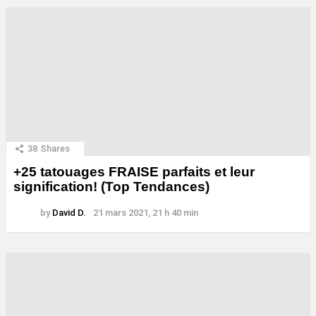
38
Shares
+25 tatouages ​​FRAISE parfaits et leur
signification! (Top Tendances)
by
David D.
21 mars 2021, 21 h 40 min