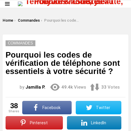
Menu
LATEST
STORIES
You are here:
Home
Commandes
Pourquoi les codes de vérification de téléphone sont essentiels à votre sécurité ?
COMMANDES
Pourquoi les codes de
vérification de téléphone sont
essentiels à votre sécurité ?
by
Jamilla P.
49.4k
Views
33
Votes
38
Facebook
Twitter
shares
Pinterest
LinkedIn