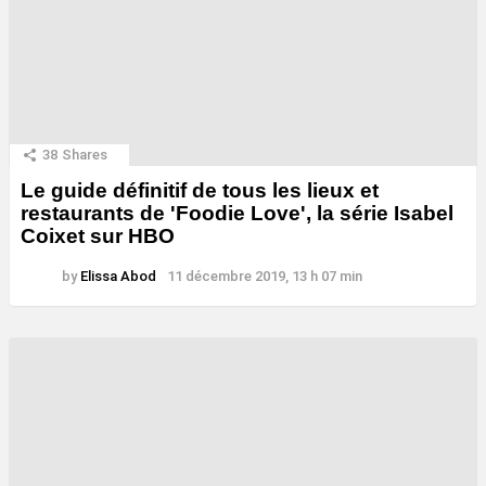
38
Shares
Le guide définitif de tous les lieux et
restaurants de 'Foodie Love', la série Isabel
Coixet sur HBO
by
Elissa Abod
11 décembre 2019, 13 h 07 min