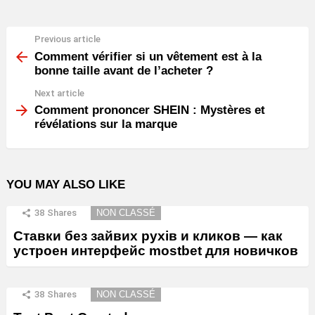
Previous article
See
more
Comment vérifier si un vêtement est à la
bonne taille avant de l’acheter ?
Next article
Comment prononcer SHEIN : Mystères et
révélations sur la marque
YOU MAY ALSO LIKE
38
Shares
NON CLASSÉ
Ставки без зайвих рухів и кликов — как
устроен интерфейс mostbet для новичков
38
Shares
NON CLASSÉ