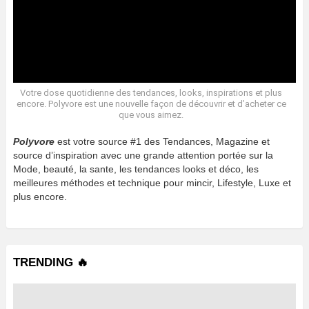
Votre dose quotidienne des tendances, looks, inspirations et plus
encore. Polyvore est une nouvelle façon de découvrir et d’acheter ce
que vous aimez.
Polyvore
est votre source #1 des Tendances, Magazine et
source d’inspiration avec une grande attention portée sur la
Mode, beauté, la sante, les tendances looks et déco, les
meilleures méthodes et technique pour mincir, Lifestyle, Luxe et
plus encore.
TRENDING 🔥