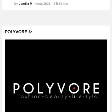
by
Jamilla P.
4 mai 2023, 15 h 52 min
POLYVORE ✨