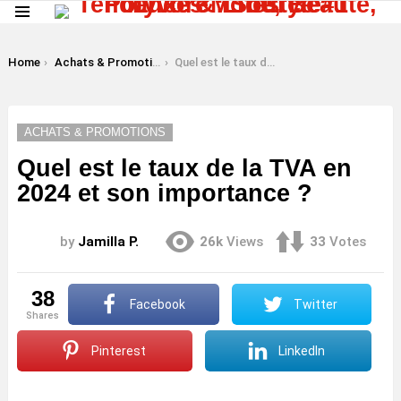
Menu
LATEST
STORIES
You are here:
Home
Achats & Promotions
Quel est le taux de la TVA en 2024 et son importance ?
ACHATS & PROMOTIONS
Quel est le taux de la TVA en
2024 et son importance ?
by
Jamilla P.
26k
Views
33
Votes
38
Facebook
Twitter
shares
Pinterest
LinkedIn