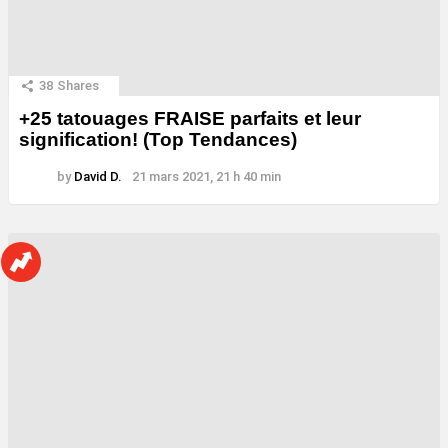
38
Shares
+25 tatouages ​​FRAISE parfaits et leur
signification! (Top Tendances)
by
David D.
21 mars 2021, 21 h 40 min