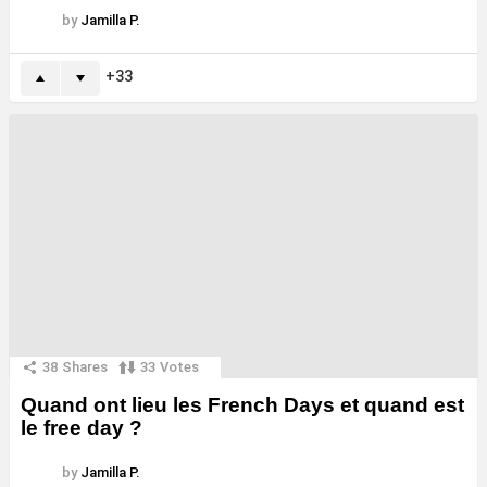
by
Jamilla P.
33
38
Shares
33
Votes
Quand ont lieu les French Days et quand est
le free day ?
by
Jamilla P.