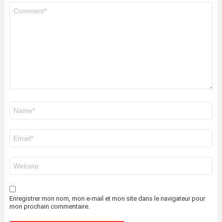
Commentaire
*
Nom
*
E-
mail
*
Site
web
Enregistrer mon nom, mon e-mail et mon site dans le navigateur pour
mon prochain commentaire.