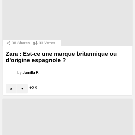
38
Shares
33
Votes
Zara : Est-ce une marque britannique ou
d’origine espagnole ?
by
Jamilla P.
33