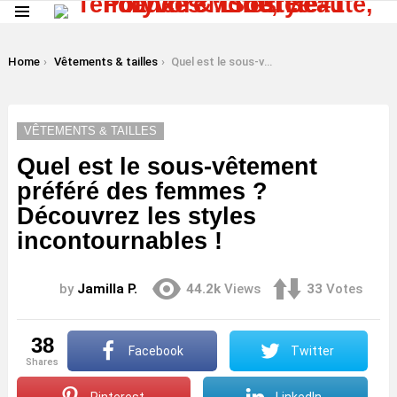
Menu
LATEST
STORIES
You are here:
Home
Vêtements & tailles
Quel est le sous-vêtement préféré des femmes ? Découvrez les styles incontournables !
VÊTEMENTS & TAILLES
Quel est le sous-vêtement
préféré des femmes ?
Découvrez les styles
incontournables !
by
Jamilla P.
44.2k
Views
33
Votes
38
Facebook
Twitter
shares