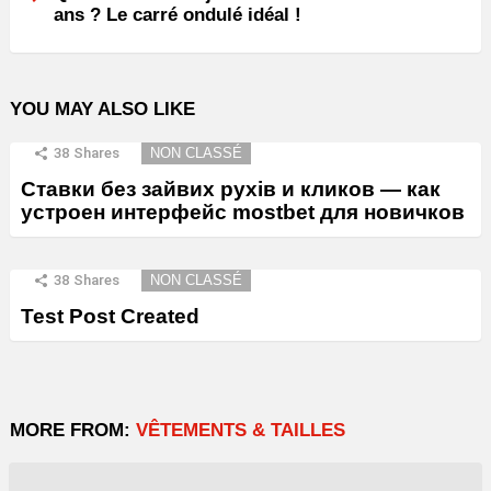
ans ? Le carré ondulé idéal !
YOU MAY ALSO LIKE
38
Shares
NON CLASSÉ
Ставки без зайвих рухів и кликов — как
устроен интерфейс mostbet для новичков
38
Shares
NON CLASSÉ
Test Post Created
MORE FROM:
VÊTEMENTS & TAILLES