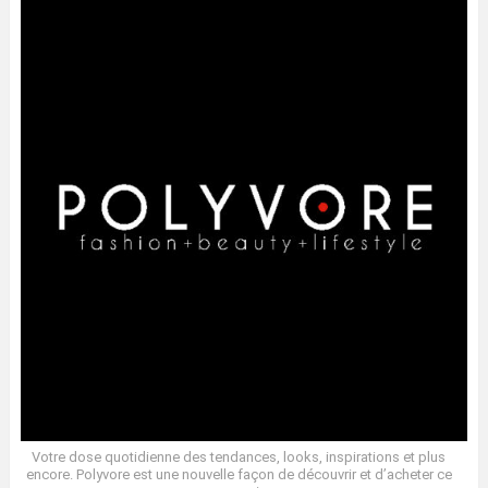
Votre dose quotidienne des tendances, looks, inspirations et plus
encore. Polyvore est une nouvelle façon de découvrir et d’acheter ce