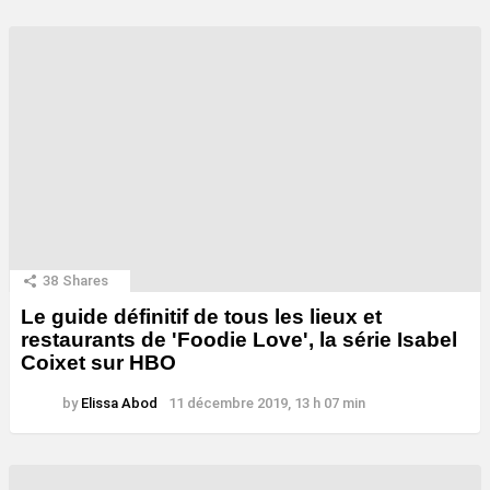
38
Shares
Le guide définitif de tous les lieux et
restaurants de 'Foodie Love', la série Isabel
Coixet sur HBO
by
Elissa Abod
11 décembre 2019, 13 h 07 min