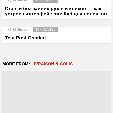
38
Shares
NON CLASSÉ
Ставки без зайвих рухів и кликов — как
устроен интерфейс mostbet для новичков
38
Shares
NON CLASSÉ
Test Post Created
MORE FROM:
LIVRAISON & COLIS