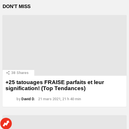
DON'T MISS
38
Shares
+25 tatouages ​​FRAISE parfaits et leur
signification! (Top Tendances)
by
David D.
21 mars 2021, 21 h 40 min