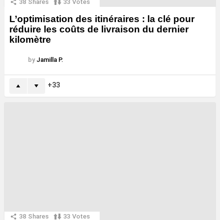
38
Shares
33
Votes
L’optimisation des itinéraires : la clé pour
réduire les coûts de livraison du dernier
kilomètre
by
Jamilla P.
33
38
Shares
33
Votes