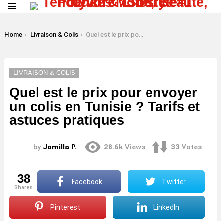
Menu
LATEST
STORIES
You are here:
Home
Livraison & Colis
Quel est le prix pour envoyer un colis en Tunisie ? Tarifs et astuces pratiques
LIVRAISON & COLIS
Quel est le prix pour envoyer
un colis en Tunisie ? Tarifs et
astuces pratiques
by
Jamilla P.
28.6k
Views
33
Votes
38
Facebook
Twitter
shares
Pinterest
LinkedIn