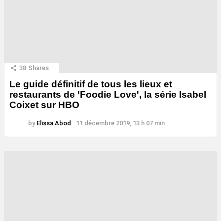
38
Shares
Le guide définitif de tous les lieux et
restaurants de 'Foodie Love', la série Isabel
Coixet sur HBO
by
Elissa Abod
11 décembre 2019, 13 h 07 min