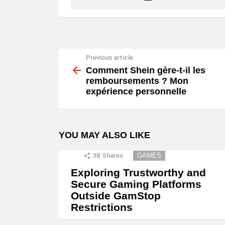
Previous article
See
more
Comment Shein gère-t-il les
remboursements ? Mon
expérience personnelle
YOU MAY ALSO LIKE
38
Shares
GAMES
Exploring Trustworthy and
Secure Gaming Platforms
Outside GamStop
Restrictions