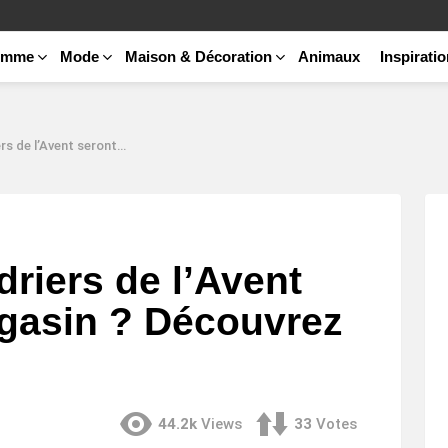
emme
Mode
Maison & Décoration
Animaux
Inspirati
ls en magasin ? Découvrez les dates clés !
riers de l’Avent
agasin ? Découvrez
44.2k
Views
33
Votes