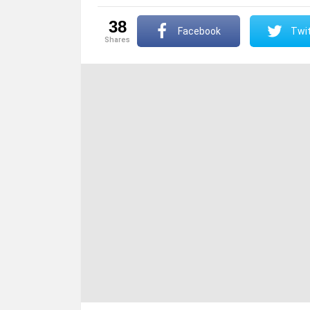
38
Facebook
Twit
shares