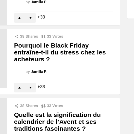
by
Jamilla P.
33
38
Shares
33
Votes
Pourquoi le Black Friday
entraîne-t-il du stress chez les
acheteurs ?
by
Jamilla P.
33
38
Shares
33
Votes
Quelle est la signification du
calendrier de l’Avent et ses
traditions fascinantes ?