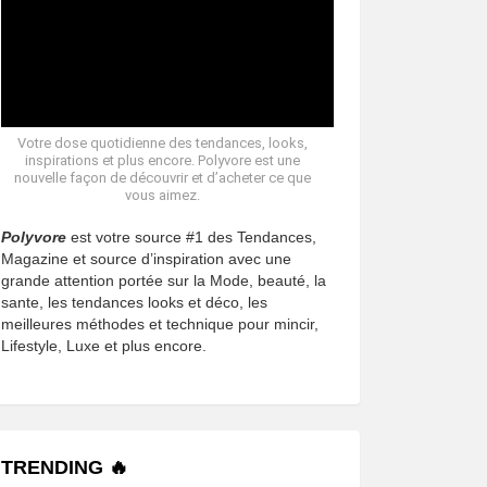
Votre dose quotidienne des tendances, looks,
inspirations et plus encore. Polyvore est une
nouvelle façon de découvrir et d’acheter ce que
vous aimez.
Polyvore
est votre source #1 des Tendances,
Magazine et source d’inspiration avec une
grande attention portée sur la Mode, beauté, la
sante, les tendances looks et déco, les
meilleures méthodes et technique pour mincir,
Lifestyle, Luxe et plus encore.
TRENDING 🔥