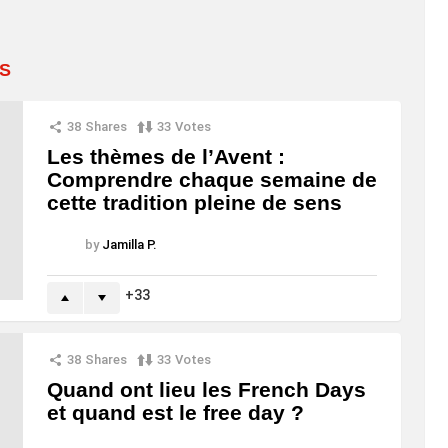
S
38
Shares
33
Votes
Les thèmes de l’Avent :
Comprendre chaque semaine de
cette tradition pleine de sens
by
Jamilla P.
33
38
Shares
33
Votes
Quand ont lieu les French Days
et quand est le free day ?