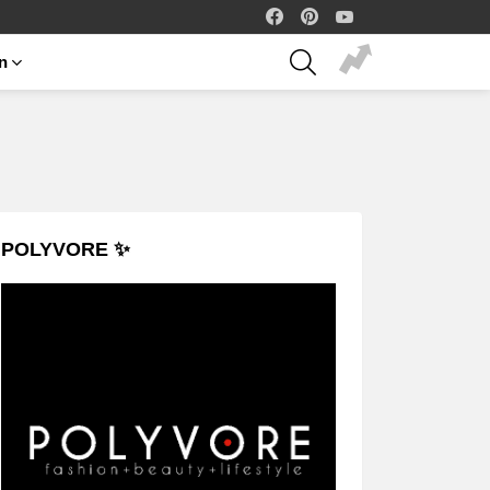
facebook
pinterest
youtube
SEARCH
on
POLYVORE ✨