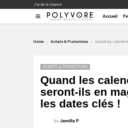
J’ai de la chance
Accueil
F
Menu
LATEST
STORIES
You are here:
Home
Achats & Promotions
Quand les calendriers de l’Avent seront-i
ACHATS & PROMOTIONS
Quand les calend
seront-ils en m
les dates clés !
by
Jamilla P.