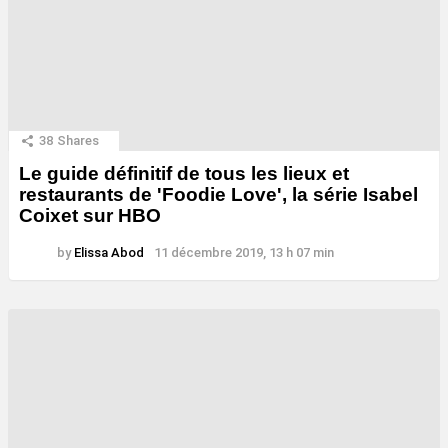
38
Shares
Le guide définitif de tous les lieux et
restaurants de 'Foodie Love', la série Isabel
Coixet sur HBO
by
Elissa Abod
11 décembre 2019, 13 h 07 min