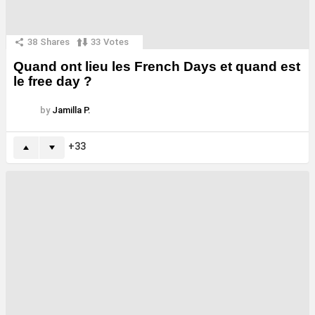
38
Shares
33
Votes
Quand ont lieu les French Days et quand est
le free day ?
by
Jamilla P.
33