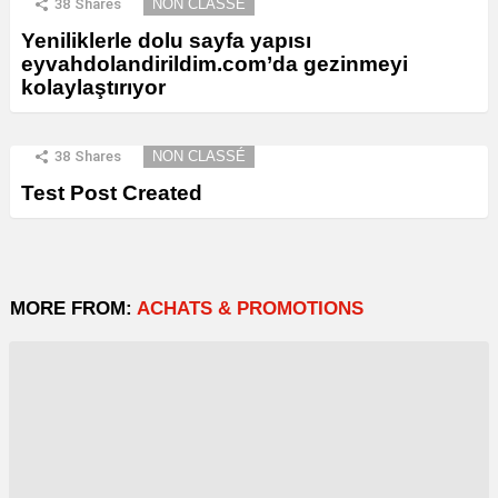
38
Shares
NON CLASSÉ
Yeniliklerle dolu sayfa yapısı
eyvahdolandirildim.com’da gezinmeyi
kolaylaştırıyor
38
Shares
NON CLASSÉ
Test Post Created
MORE FROM:
ACHATS & PROMOTIONS