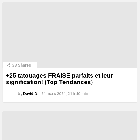
38
Shares
+25 tatouages ​​FRAISE parfaits et leur
signification! (Top Tendances)
by
David D.
21 mars 2021, 21 h 40 min