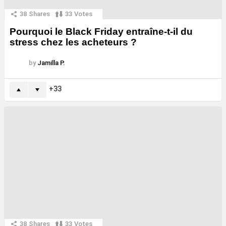
38
Shares
33
Votes
Pourquoi le Black Friday entraîne-t-il du
stress chez les acheteurs ?
by
Jamilla P.
33
38
Shares
33
Votes