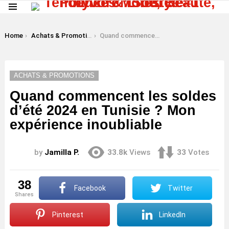
Menu
LATEST
STORIES
You are here:
Home
Achats & Promotions
Quand commencent les soldes d’été 2024 en Tunisie ? Mon expérience inoubliable
ACHATS & PROMOTIONS
Quand commencent les soldes
d’été 2024 en Tunisie ? Mon
expérience inoubliable
by
Jamilla P.
33.8k
Views
33
Votes
38
Facebook
Twitter
shares
Pinterest
LinkedIn