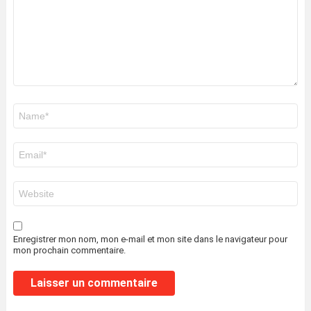
Nom
*
E-
mail
*
Site
web
Enregistrer mon nom, mon e-mail et mon site dans le navigateur pour
mon prochain commentaire.