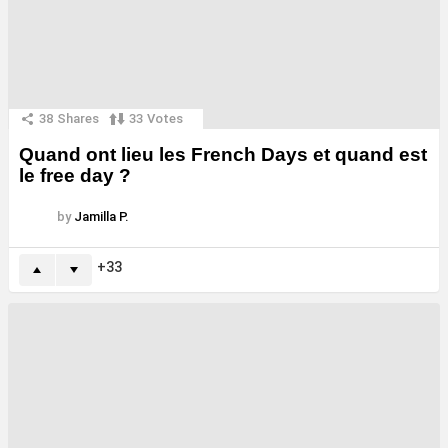
38
Shares
33
Votes
Quand ont lieu les French Days et quand est
le free day ?
by
Jamilla P.
33