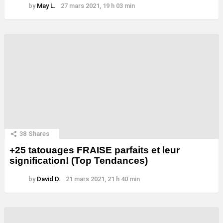
by
May L.
27 mars 2021, 19 h 03 min
38
Shares
+25 tatouages ​​FRAISE parfaits et leur
signification! (Top Tendances)
by
David D.
21 mars 2021, 21 h 40 min