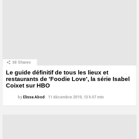
38
Shares
Le guide définitif de tous les lieux et
restaurants de 'Foodie Love', la série Isabel
Coixet sur HBO
by
Elissa Abod
11 décembre 2019, 13 h 07 min