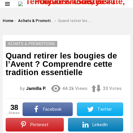
Menu
LATEST
STORIES
You are here:
Home
Achats & Promotions
Quand retirer les bougies de l’Avent ? Comprendre cette tradition essentielle
ACHATS & PROMOTIONS
Quand retirer les bougies de
l’Avent ? Comprendre cette
tradition essentielle
by
Jamilla P.
44.2k
Views
33
Votes
38
Facebook
Twitter
shares
Pinterest
LinkedIn