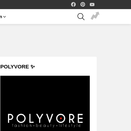
facebook
pinterest
youtube
SEARCH
on
POLYVORE ✨