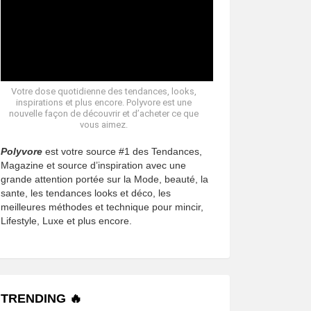
Votre dose quotidienne des tendances, looks,
inspirations et plus encore. Polyvore est une
nouvelle façon de découvrir et d’acheter ce que
vous aimez.
Polyvore
est votre source #1 des Tendances,
Magazine et source d’inspiration avec une
grande attention portée sur la Mode, beauté, la
sante, les tendances looks et déco, les
meilleures méthodes et technique pour mincir,
Lifestyle, Luxe et plus encore.
TRENDING 🔥