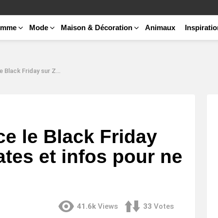
emme
Mode
Maison & Décoration
Animaux
Inspirati
do ? Dates et infos pour ne rien rater !
 le Black Friday
tes et infos pour ne
41.6k
Views
33
Votes