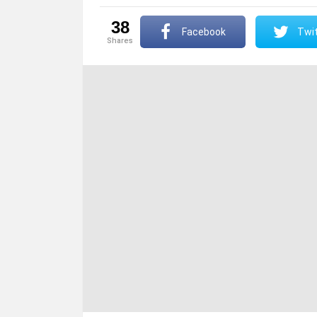
38
Facebook
Twit
shares