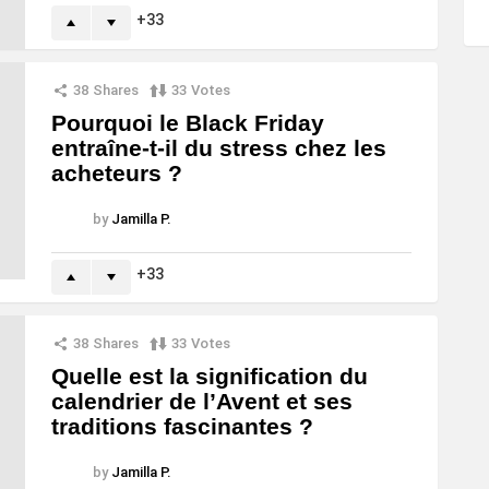
33
38
Shares
33
Votes
Pourquoi le Black Friday
entraîne-t-il du stress chez les
acheteurs ?
by
Jamilla P.
33
38
Shares
33
Votes
Quelle est la signification du
calendrier de l’Avent et ses
traditions fascinantes ?
by
Jamilla P.