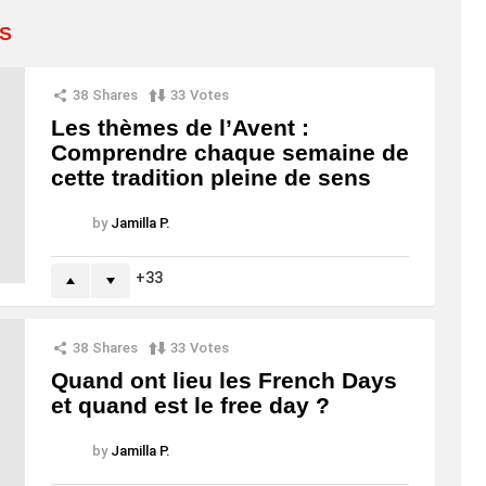
S
38
Shares
33
Votes
Les thèmes de l’Avent :
Comprendre chaque semaine de
cette tradition pleine de sens
by
Jamilla P.
33
38
Shares
33
Votes
Quand ont lieu les French Days
et quand est le free day ?
by
Jamilla P.