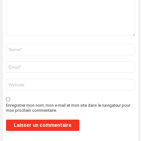
Nom
*
E-
mail
*
Site
web
Enregistrer mon nom, mon e-mail et mon site dans le navigateur pour
mon prochain commentaire.