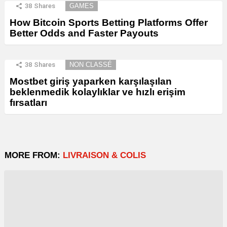
38
Shares
GAMES
How Bitcoin Sports Betting Platforms Offer
Better Odds and Faster Payouts
38
Shares
NON CLASSÉ
Mostbet giriş yaparken karşılaşılan
beklenmedik kolaylıklar ve hızlı erişim
fırsatları
MORE FROM:
LIVRAISON & COLIS