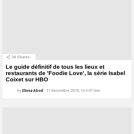
38
Shares
Le guide définitif de tous les lieux et
restaurants de 'Foodie Love', la série Isabel
Coixet sur HBO
by
Elissa Abod
11 décembre 2019, 13 h 07 min