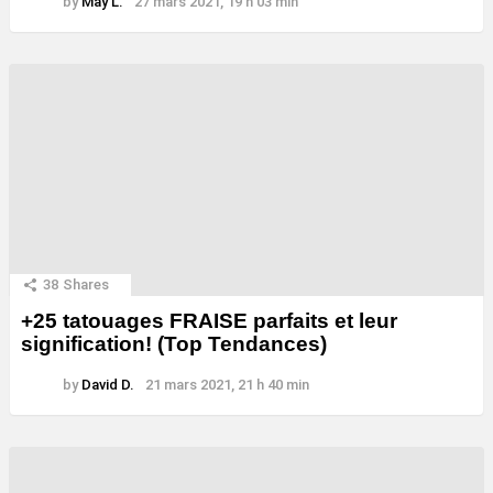
by
May L.
27 mars 2021, 19 h 03 min
38
Shares
+25 tatouages ​​FRAISE parfaits et leur
signification! (Top Tendances)
by
David D.
21 mars 2021, 21 h 40 min