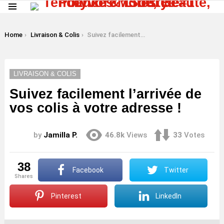
Menu
LATEST
STORIES
You are here:
Home
Livraison & Colis
Suivez facilement l’arrivée de vos colis à votre adresse !
LIVRAISON & COLIS
Suivez facilement l’arrivée de
vos colis à votre adresse !
by
Jamilla P.
46.8k
Views
33
Votes
38
Facebook
Twitter
shares
Pinterest
LinkedIn