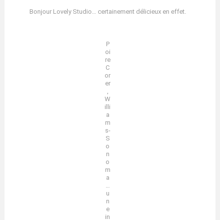
Bonjour Lovely Studio… certainement délicieux en effet.
P
oi
re
C
or
er
,
W
illi
a
m
s-
S
o
n
o
m
a
…
u
n
e
in