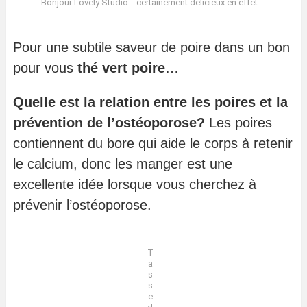
Bonjour Lovely Studio… certainement délicieux en effet.
Pour une subtile saveur de poire dans un bon
pour vous
thé vert poire
…
Quelle est la relation entre les poires et la
prévention de l’ostéoporose?
Les poires
contiennent du bore qui aide le corps à retenir
le calcium, donc les manger est une
excellente idée lorsque vous cherchez à
prévenir l’ostéoporose.
T
a
s
s
e