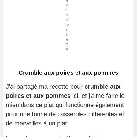
e
c
la
b
oî
te
e
n
e
ff
et
.
Crumble aux poires et aux pommes
J’ai partagé ma recette pour
crumble aux
poires et aux pommes
ici, et j’aime faire le
mien dans ce plat qui fonctionne également
pour une tonne de casseroles différentes et
de merveilles à un plat: