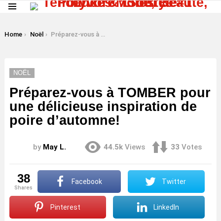
Menu
LATEST
STORIES
You are here:
Home
Noël
Préparez-vous à TOMBER pour une délicieuse inspiration de poire d’automne!
NOËL
Préparez-vous à TOMBER pour
une délicieuse inspiration de
poire d’automne!
by
May L.
44.5k
Views
33
Votes
38
Facebook
Twitter
shares
Pinterest
LinkedIn