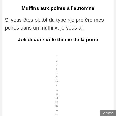
Muffins aux poires à l’automne
Si vous êtes plutôt du type «je préfère mes
poires dans un muffin», je vous ai.
Joli décor sur le thème de la poire
F
a
u
x
p
oi
re
s
…
c
er
ta
in
e
close
m