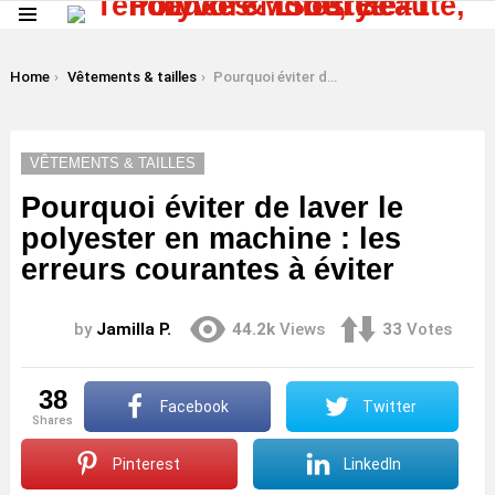
Menu
LATEST
STORIES
You are here:
Home
Vêtements & tailles
Pourquoi éviter de laver le polyester en machine : les erreurs courantes à éviter
VÊTEMENTS & TAILLES
Pourquoi éviter de laver le
polyester en machine : les
erreurs courantes à éviter
by
Jamilla P.
44.2k
Views
33
Votes
38
Facebook
Twitter
shares
Pinterest
LinkedIn