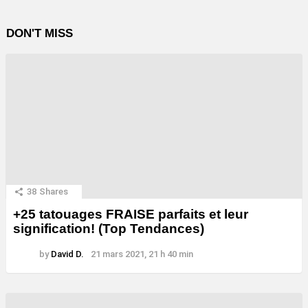
DON'T MISS
38
Shares
+25 tatouages ​​FRAISE parfaits et leur
signification! (Top Tendances)
by
David D.
21 mars 2021, 21 h 40 min