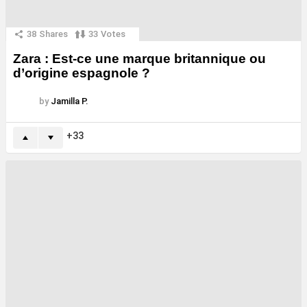
38
Shares
33
Votes
Zara : Est-ce une marque britannique ou
d’origine espagnole ?
by
Jamilla P.
33