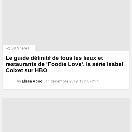
38
Shares
Le guide définitif de tous les lieux et
restaurants de 'Foodie Love', la série Isabel
Coixet sur HBO
by
Elissa Abod
11 décembre 2019, 13 h 07 min