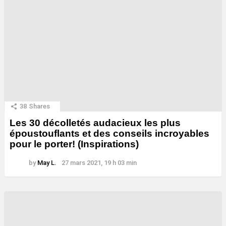
38
Shares
Les 30 décolletés audacieux les plus
époustouflants et des conseils incroyables
pour le porter! (Inspirations)
by
May L.
27 mars 2021, 19 h 03 min