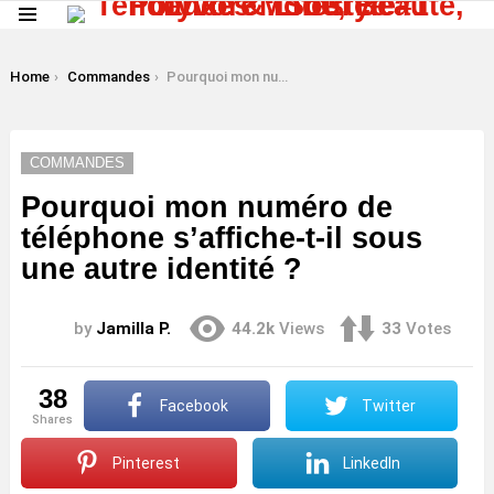
Menu
LATEST
STORIES
You are here:
Home
Commandes
Pourquoi mon numéro de téléphone s’affiche-t-il sous une autre identité ?
COMMANDES
Pourquoi mon numéro de
téléphone s’affiche-t-il sous
une autre identité ?
by
Jamilla P.
44.2k
Views
33
Votes
38
Facebook
Twitter
shares
Pinterest
LinkedIn