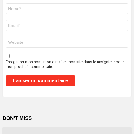
Nom
*
E-
mail
*
Site
web
Enregistrer mon nom, mon e-mail et mon site dans le navigateur pour
mon prochain commentaire.
DON'T MISS