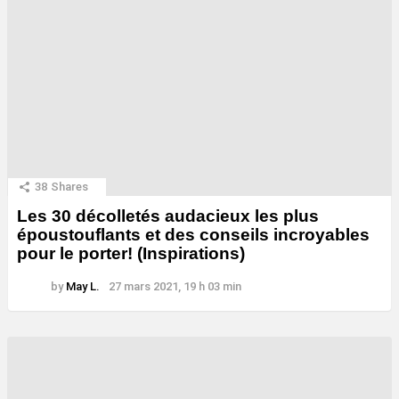
38
Shares
Les 30 décolletés audacieux les plus
époustouflants et des conseils incroyables
pour le porter! (Inspirations)
by
May L.
27 mars 2021, 19 h 03 min