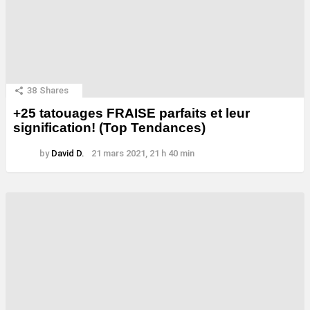
38
Shares
+25 tatouages ​​FRAISE parfaits et leur
signification! (Top Tendances)
by
David D.
21 mars 2021, 21 h 40 min