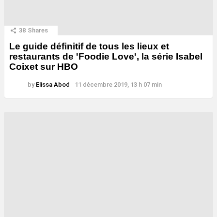
38
Shares
Le guide définitif de tous les lieux et
restaurants de 'Foodie Love', la série Isabel
Coixet sur HBO
by
Elissa Abod
11 décembre 2019, 13 h 07 min