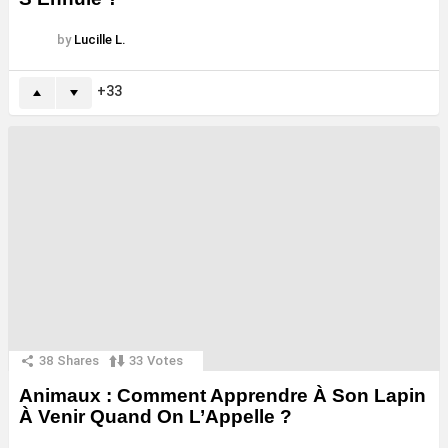
by
Lucille L.
33
38
Shares
33
Votes
Animaux : Comment Apprendre À Son Lapin
À Venir Quand On L’Appelle ?