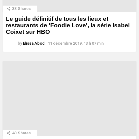
38
Shares
Le guide définitif de tous les lieux et
restaurants de 'Foodie Love', la série Isabel
Coixet sur HBO
by
Elissa Abod
11 décembre 2019, 13 h 07 min
40
Shares