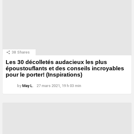
38
Shares
Les 30 décolletés audacieux les plus
époustouflants et des conseils incroyables
pour le porter! (Inspirations)
by
May L.
27 mars 2021, 19 h 03 min