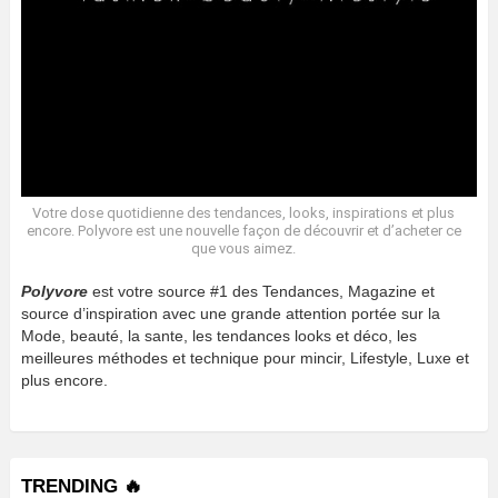
Votre dose quotidienne des tendances, looks, inspirations et plus
encore. Polyvore est une nouvelle façon de découvrir et d’acheter ce
que vous aimez.
Polyvore
est votre source #1 des Tendances, Magazine et
source d’inspiration avec une grande attention portée sur la
Mode, beauté, la sante, les tendances looks et déco, les
meilleures méthodes et technique pour mincir, Lifestyle, Luxe et
plus encore.
TRENDING 🔥