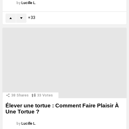
by
Lucille L.
33
38
Shares
33
Votes
Élever une tortue : Comment Faire Plaisir À
Une Tortue ?
by
Lucille L.