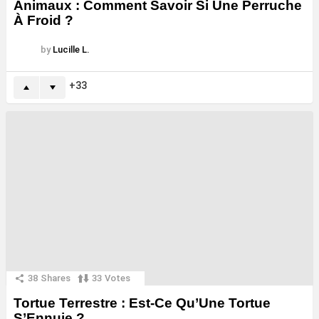
Animaux : Comment Savoir Si Une Perruche
À Froid ?
by
Lucille L.
33
38
Shares
33
Votes
Tortue Terrestre : Est-Ce Qu’Une Tortue
S’Ennuie ?