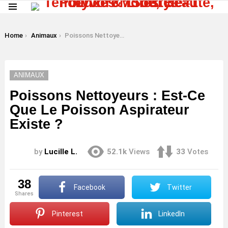
Menu
LATEST
STORIES
You are here:
Home
Animaux
Poissons Nettoyeurs : Est-Ce Que Le Poisson Aspirateur Existe ?
ANIMAUX
Poissons Nettoyeurs : Est-Ce
Que Le Poisson Aspirateur
Existe ?
by
Lucille L.
52.1k
Views
33
Votes
38
Facebook
Twitter
shares
Pinterest
LinkedIn