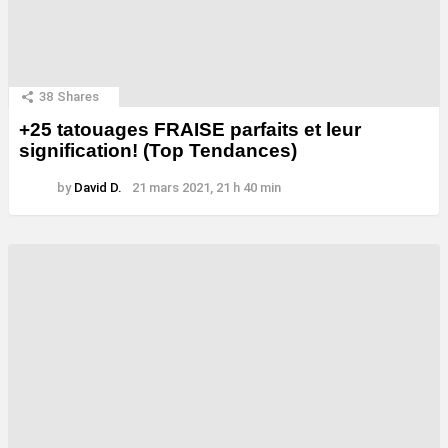
38
Shares
+25 tatouages ​​FRAISE parfaits et leur
signification! (Top Tendances)
by
David D.
21 mars 2021, 21 h 40 min