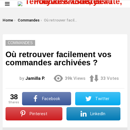
Menu
LATEST
STORIES
You are here:
Home
Commandes
Où retrouver facilement vos commandes archivées ?
COMMANDES
Où retrouver facilement vos
commandes archivées ?
by
Jamilla P.
39k
Views
33
Votes
38
Facebook
Twitter
shares
Pinterest
LinkedIn