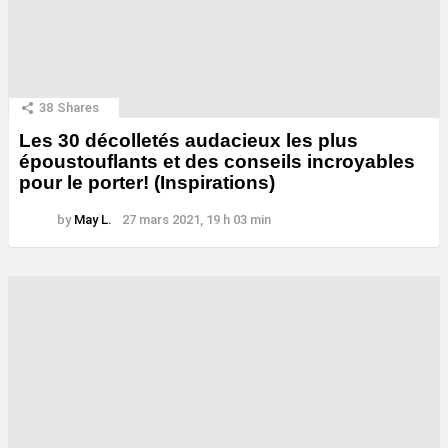
38
Shares
Les 30 décolletés audacieux les plus
époustouflants et des conseils incroyables
pour le porter! (Inspirations)
by
May L.
27 mars 2021, 19 h 03 min