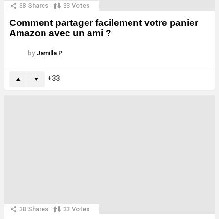
38
Shares
33
Votes
Comment partager facilement votre panier
Amazon avec un ami ?
by
Jamilla P.
33
38
Shares
33
Votes