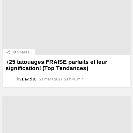
38
Shares
+25 tatouages ​​FRAISE parfaits et leur
signification! (Top Tendances)
by
David D.
21 mars 2021, 21 h 40 min