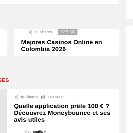
38
Shares
CASINO
Mejores Casinos Online en
Colombia 2026
SES
38
Shares
33
Votes
Quelle application prête 100 € ?
Découvrez Moneybounce et ses
avis utiles
by
Jamilla P.