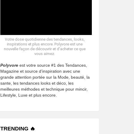
Votre dose quotidienne des tendances, looks,
inspirations et plus encore. Polyvore est une
nouvelle façon de découvrir et d’acheter ce que
vous aimez.
Polyvore
est votre source #1 des Tendances,
Magazine et source d’inspiration avec une
grande attention portée sur la Mode, beauté, la
sante, les tendances looks et déco, les
meilleures méthodes et technique pour mincir,
Lifestyle, Luxe et plus encore.
TRENDING 🔥