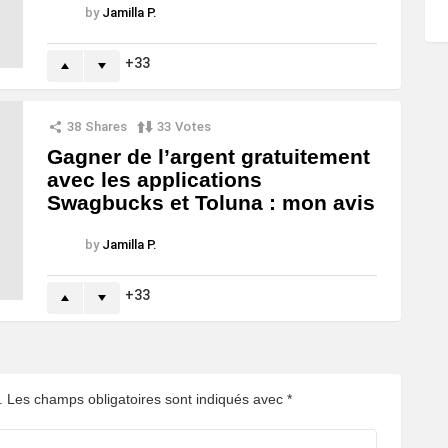
by
Jamilla P.
33
38
Shares
33
Votes
Gagner de l’argent gratuitement
avec les applications
Swagbucks et Toluna : mon avis
by
Jamilla P.
33
.
Les champs obligatoires sont indiqués avec
*