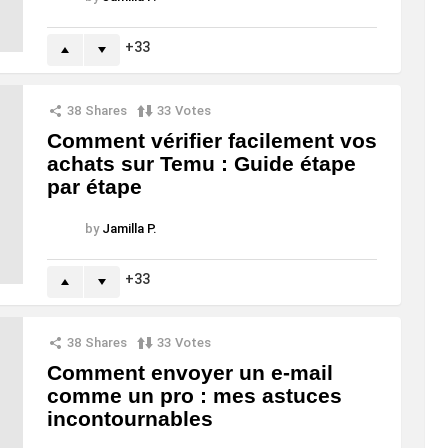
33
38
Shares
33
Votes
Comment vérifier facilement vos
achats sur Temu : Guide étape
par étape
by
Jamilla P.
33
38
Shares
33
Votes
Comment envoyer un e-mail
comme un pro : mes astuces
incontournables