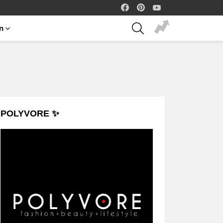
facebook
pinterest
youtube
SEARCH
on
POLYVORE ✨