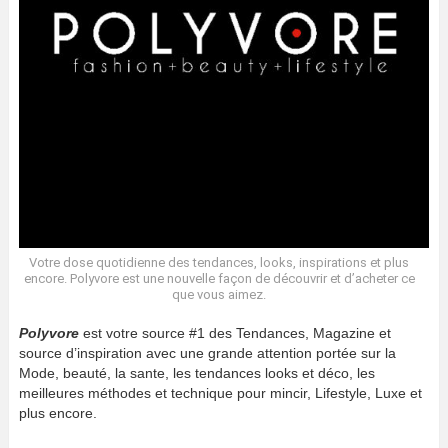
Votre dose quotidienne des tendances, looks, inspirations et plus
encore. Polyvore est une nouvelle façon de découvrir et d’acheter ce
que vous aimez.
Polyvore
est votre source #1 des Tendances, Magazine et
source d’inspiration avec une grande attention portée sur la
Mode, beauté, la sante, les tendances looks et déco, les
meilleures méthodes et technique pour mincir, Lifestyle, Luxe et
plus encore.