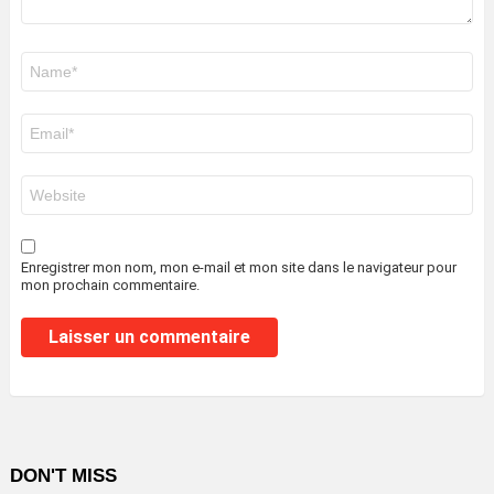
Nom
*
E-
mail
*
Site
web
Enregistrer mon nom, mon e-mail et mon site dans le navigateur pour
mon prochain commentaire.
DON'T MISS