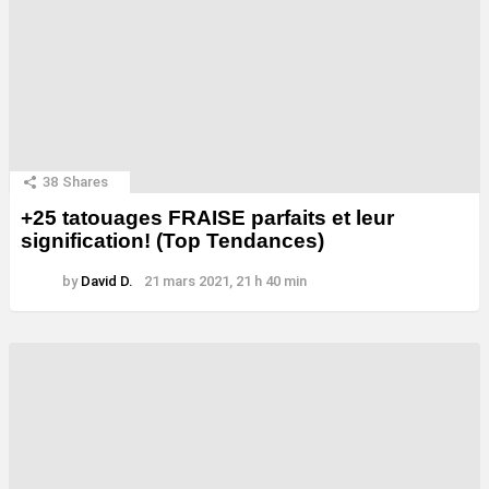
38
Shares
+25 tatouages ​​FRAISE parfaits et leur
signification! (Top Tendances)
by
David D.
21 mars 2021, 21 h 40 min