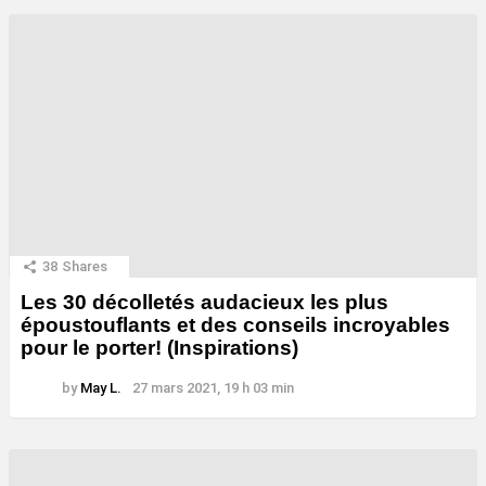
38
Shares
Les 30 décolletés audacieux les plus
époustouflants et des conseils incroyables
pour le porter! (Inspirations)
by
May L.
27 mars 2021, 19 h 03 min