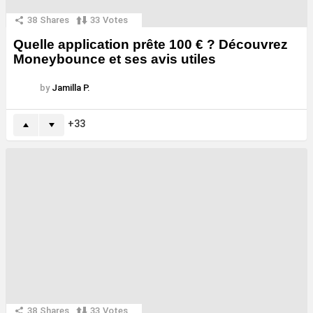
38
Shares
33
Votes
Quelle application prête 100 € ? Découvrez
Moneybounce et ses avis utiles
by
Jamilla P.
33
38
Shares
33
Votes