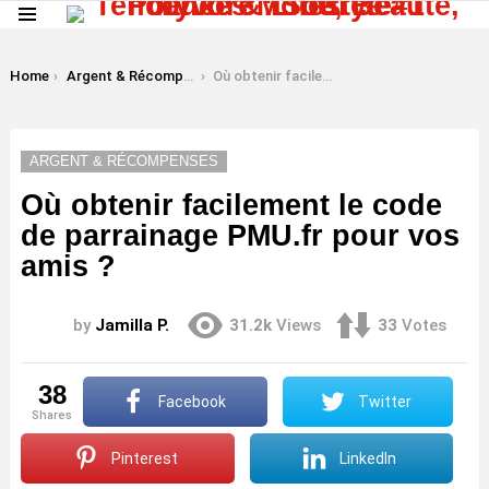
Menu
LATEST
STORIES
You are here:
Home
Argent & Récompenses
Où obtenir facilement le code de parrainage PMU.fr pour vos amis ?
ARGENT & RÉCOMPENSES
Où obtenir facilement le code
de parrainage PMU.fr pour vos
amis ?
by
Jamilla P.
31.2k
Views
33
Votes
38
Facebook
Twitter
shares
Pinterest
LinkedIn