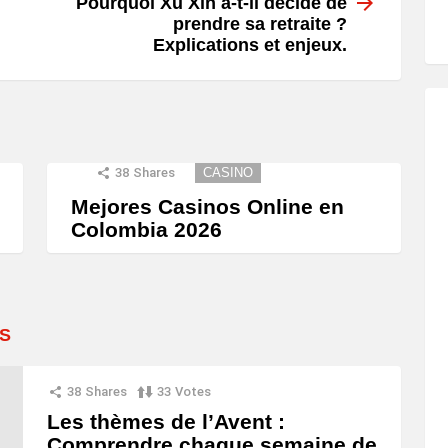
Pourquoi Xu Xin a-t-il décidé de
prendre sa retraite ?
Explications et enjeux.
38
Shares
CASINO
Mejores Casinos Online en
Colombia 2026
S
38
Shares
33
Votes
Les thèmes de l’Avent :
Comprendre chaque semaine de