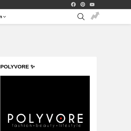
facebook
pinterest
youtube
SEARCH
on
POLYVORE ✨