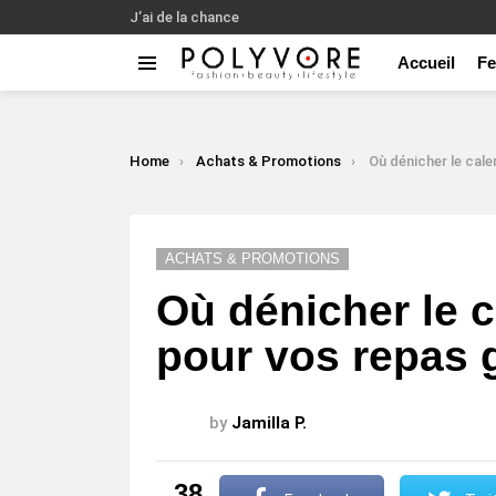
J’ai de la chance
Accueil
F
Menu
LATEST
STORIES
You are here:
Home
Achats & Promotions
Où dénicher le calendrier Coch
ACHATS & PROMOTIONS
Où dénicher le 
pour vos repas
by
Jamilla P.
38