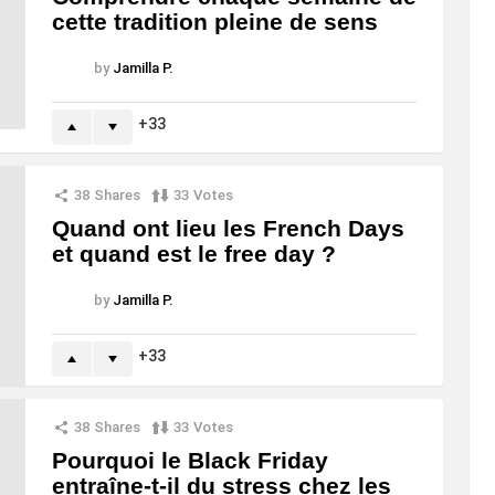
cette tradition pleine de sens
by
Jamilla P.
33
38
Shares
33
Votes
Quand ont lieu les French Days
et quand est le free day ?
by
Jamilla P.
33
38
Shares
33
Votes
Pourquoi le Black Friday
entraîne-t-il du stress chez les