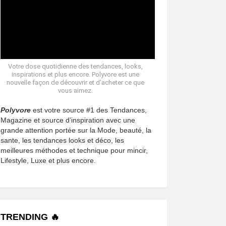
Votre dose quotidienne des tendances, looks,
inspirations et plus encore. Polyvore est une
nouvelle façon de découvrir et d’acheter ce que
vous aimez.
Polyvore
est votre source #1 des Tendances,
Magazine et source d’inspiration avec une
grande attention portée sur la Mode, beauté, la
sante, les tendances looks et déco, les
meilleures méthodes et technique pour mincir,
Lifestyle, Luxe et plus encore.
TRENDING 🔥