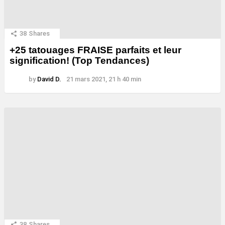
38
Shares
+25 tatouages ​​FRAISE parfaits et leur
signification! (Top Tendances)
by
David D.
21 mars 2021, 21 h 40 min
38
Shares