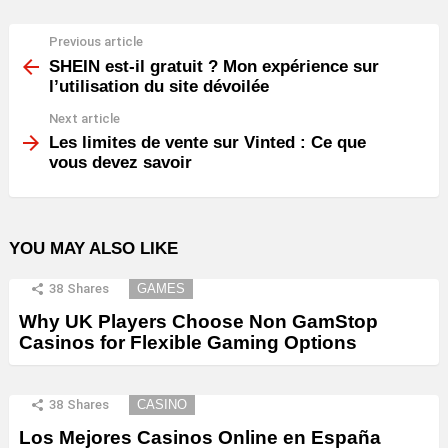
Previous article
See
more
SHEIN est-il gratuit ? Mon expérience sur
l’utilisation du site dévoilée
Next article
Les limites de vente sur Vinted : Ce que
vous devez savoir
YOU MAY ALSO LIKE
38
Shares
GAMES
Why UK Players Choose Non GamStop
Casinos for Flexible Gaming Options
38
Shares
CASINO
Los Mejores Casinos Online en España