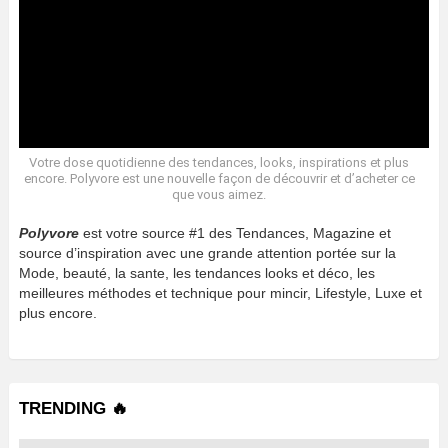
Votre dose quotidienne des tendances, looks, inspirations et plus
encore. Polyvore est une nouvelle façon de découvrir et d’acheter ce
que vous aimez.
Polyvore
est votre source #1 des Tendances, Magazine et
source d’inspiration avec une grande attention portée sur la
Mode, beauté, la sante, les tendances looks et déco, les
meilleures méthodes et technique pour mincir, Lifestyle, Luxe et
plus encore.
TRENDING 🔥