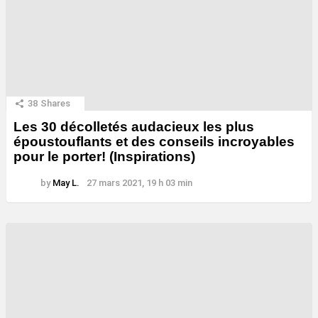
38
Shares
Les 30 décolletés audacieux les plus
époustouflants et des conseils incroyables
pour le porter! (Inspirations)
by
May L.
27 mars 2021, 19 h 03 min