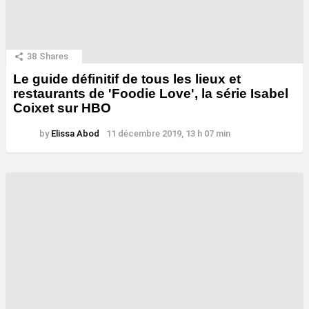
38
Shares
Le guide définitif de tous les lieux et
restaurants de 'Foodie Love', la série Isabel
Coixet sur HBO
by
Elissa Abod
11 décembre 2019, 13 h 07 min