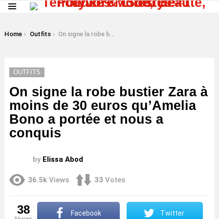
Menu
LATEST
STORIES
You are here:
Home
Outfits
On signe la robe bustier Zara à moins de 30 euros qu’Amelia Bono a portée et nous a conquis
OUTFITS
On signe la robe bustier Zara à
moins de 30 euros qu’Amelia
Bono a portée et nous a
conquis
by
Elissa Abod
36.5k
Views
33
Votes
38
Facebook
Twitter
shares