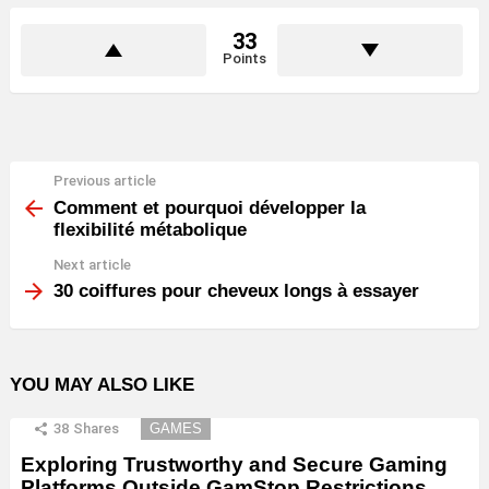
33
Points
Previous article
See
more
Comment et pourquoi développer la
flexibilité métabolique
Next article
30 coiffures pour cheveux longs à essayer
YOU MAY ALSO LIKE
38
Shares
GAMES
Exploring Trustworthy and Secure Gaming
Platforms Outside GamStop Restrictions