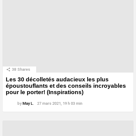
38
Shares
Les 30 décolletés audacieux les plus
époustouflants et des conseils incroyables
pour le porter! (Inspirations)
by
May L.
27 mars 2021, 19 h 03 min