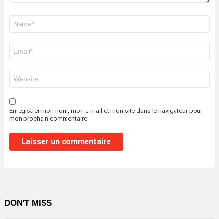
Nom
*
E-
mail
*
Site
web
Enregistrer mon nom, mon e-mail et mon site dans le navigateur pour
mon prochain commentaire.
DON'T MISS