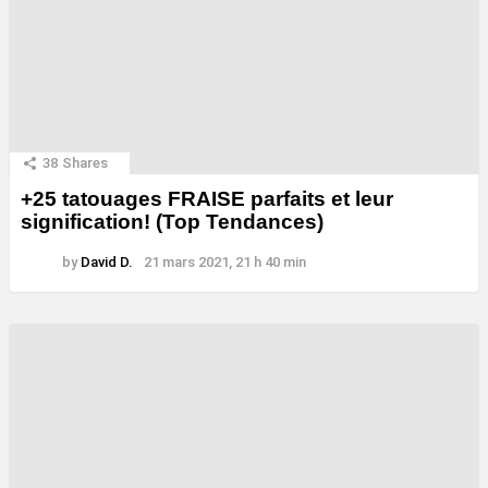
38
Shares
+25 tatouages ​​FRAISE parfaits et leur
signification! (Top Tendances)
by
David D.
21 mars 2021, 21 h 40 min