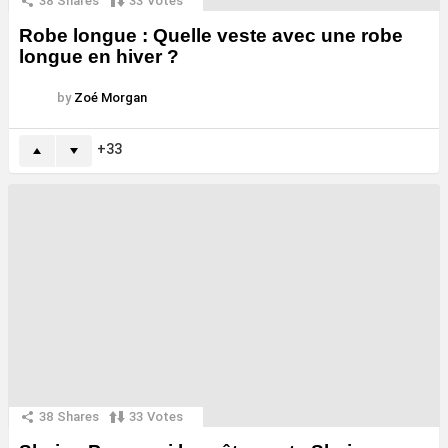
38
Shares
33
Votes
Robe longue : Quelle veste avec une robe
longue en hiver ?
by
Zoé Morgan
33
38
Shares
33
Votes