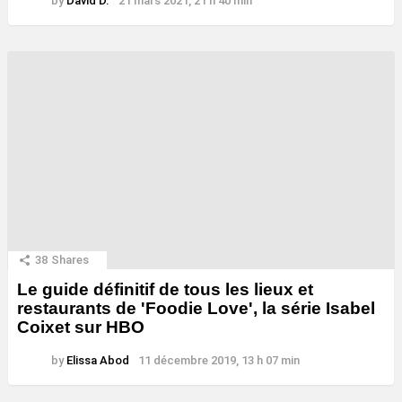
by
David D.
21 mars 2021, 21 h 40 min
38
Shares
Le guide définitif de tous les lieux et
restaurants de 'Foodie Love', la série Isabel
Coixet sur HBO
by
Elissa Abod
11 décembre 2019, 13 h 07 min