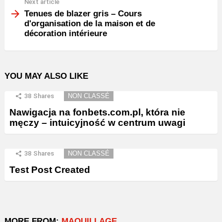
Next article
Tenues de blazer gris – Cours
d'organisation de la maison et de
décoration intérieure
YOU MAY ALSO LIKE
38
Shares
NON CLASSÉ
Nawigacja na fonbets.com.pl, która nie
męczy – intuicyjność w centrum uwagi
38
Shares
NON CLASSÉ
Test Post Created
MORE FROM:
MAQUILLAGE