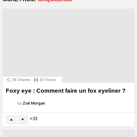
38
Shares
33
Votes
Foxy eye : Comment faire un fox eyeliner ?
by
Zoé Morgan
33