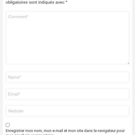
obligatoires sont indiqués avec
*
Commentaire
*
Nom
*
E-
mail
*
Site
web
Enregistrer mon nom, mon e-mail et mon site dans le navigateur pour