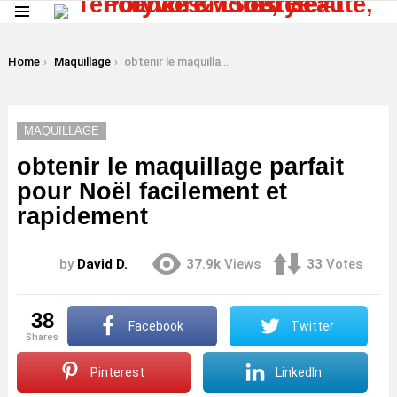
Menu
LATEST
STORIES
You are here:
Home
Maquillage
obtenir le maquillage parfait pour Noël facilement et rapidement
MAQUILLAGE
obtenir le maquillage parfait
pour Noël facilement et
rapidement
by
David D.
37.9k
Views
33
Votes
38
Facebook
Twitter
shares
Pinterest
LinkedIn