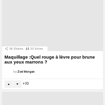
38
Shares
33
Votes
Maquillage :Quel rouge à lèvre pour brune
aux yeux marrons ?
by
Zoé Morgan
33