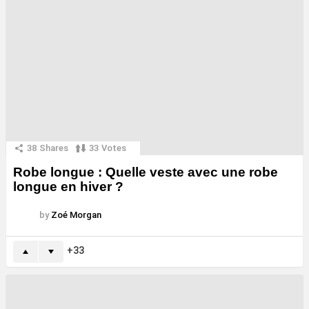
38
Shares
33
Votes
Robe longue : Quelle veste avec une robe
longue en hiver ?
by
Zoé Morgan
33