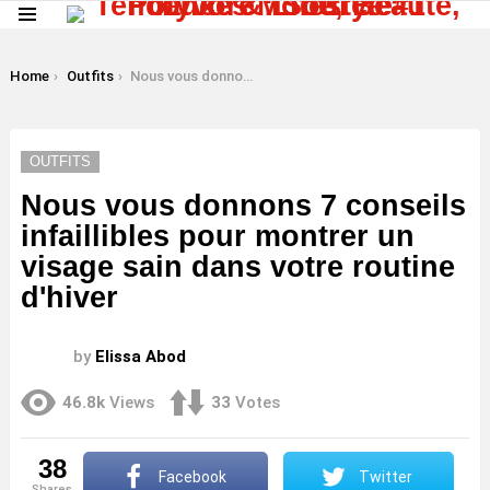
Menu
LATEST
STORIES
You are here:
Home
Outfits
Nous vous donnons 7 conseils infaillibles pour montrer un visage sain dans votre routine d'hiver
OUTFITS
Nous vous donnons 7 conseils
infaillibles pour montrer un
visage sain dans votre routine
d'hiver
by
Elissa Abod
46.8k
Views
33
Votes
38
Facebook
Twitter
shares