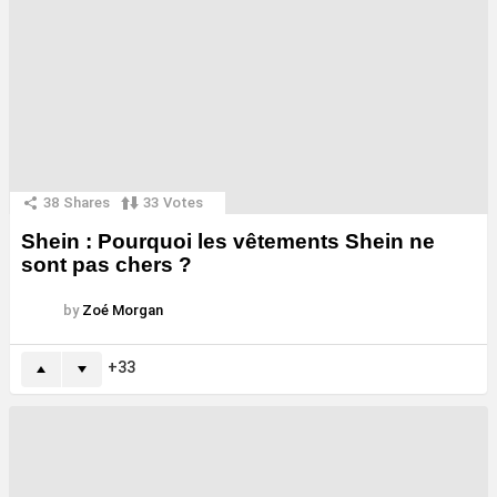
38
Shares
33
Votes
Shein : Pourquoi les vêtements Shein ne
sont pas chers ?
by
Zoé Morgan
33