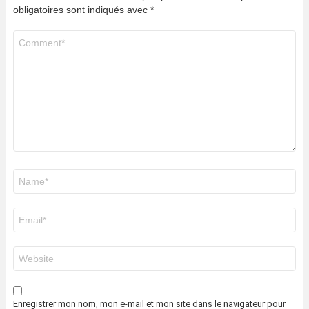
obligatoires sont indiqués avec
*
Commentaire
*
Nom
*
E-
mail
*
Site
web
Enregistrer mon nom, mon e-mail et mon site dans le navigateur pour