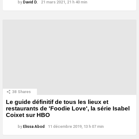
by
David D.
21 mars 2021, 21 h 40 min
38
Shares
Le guide définitif de tous les lieux et
restaurants de 'Foodie Love', la série Isabel
Coixet sur HBO
by
Elissa Abod
11 décembre 2019, 13 h 07 min