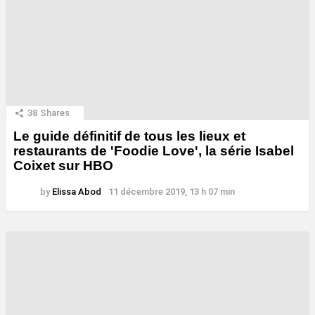
38
Shares
Le guide définitif de tous les lieux et
restaurants de 'Foodie Love', la série Isabel
Coixet sur HBO
by
Elissa Abod
11 décembre 2019, 13 h 07 min