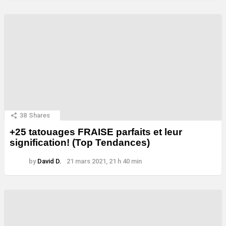
38
Shares
+25 tatouages ​​FRAISE parfaits et leur
signification! (Top Tendances)
by
David D.
21 mars 2021, 21 h 40 min