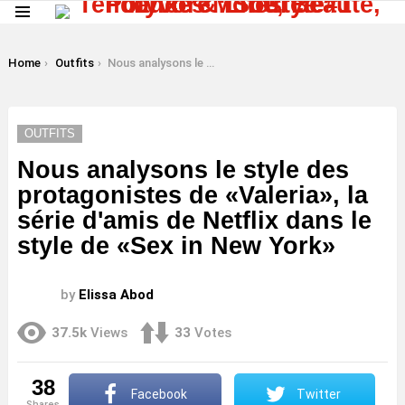
Menu
LATEST
STORIES
You are here:
Home
Outfits
Nous analysons le style des protagonistes de «Valeria», la série d'amis de Netflix dans le style de «Sex in New York»
OUTFITS
Nous analysons le style des
protagonistes de «Valeria», la
série d'amis de Netflix dans le
style de «Sex in New York»
by
Elissa Abod
37.5k
Views
33
Votes
38
Facebook
Twitter
shares