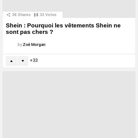
38
Shares
33
Votes
Shein : Pourquoi les vêtements Shein ne
sont pas chers ?
by
Zoé Morgan
33