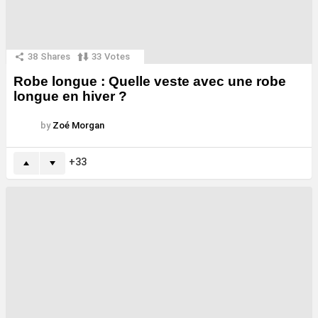
38
Shares
33
Votes
Robe longue : Quelle veste avec une robe
longue en hiver ?
by
Zoé Morgan
33