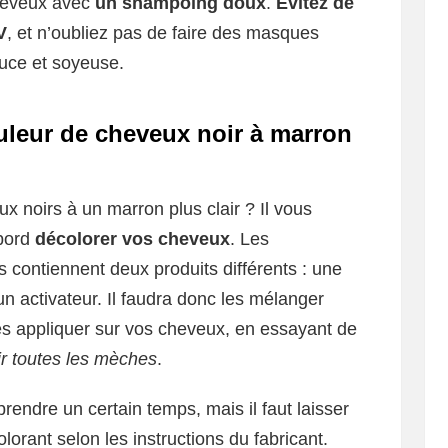
cheveux avec
un shampoing doux
.
Évitez de
V
, et n’oubliez pas de faire des masques
uce et soyeuse.
leur de cheveux noir à marron
x noirs à un marron plus clair ? Il vous
abord
décolorer vos cheveux
. Les
s contiennent deux produits différents : une
un activateur. Il faudra donc les mélanger
es appliquer sur vos cheveux, en essayant de
ir toutes les mèches
.
rendre un certain temps, mais il faut laisser
olorant selon les instructions du fabricant.