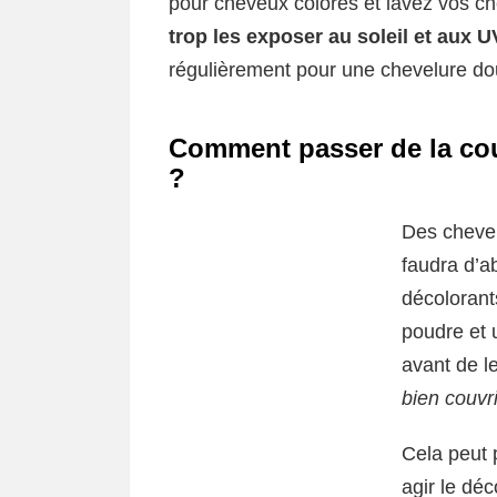
pour cheveux colorés et lavez vos 
trop les exposer au soleil et aux U
régulièrement pour une chevelure do
Comment passer de la cou
?
Des cheveu
faudra d’
décolorant
poudre et 
avant de l
bien couvr
Cela peut p
agir le déc