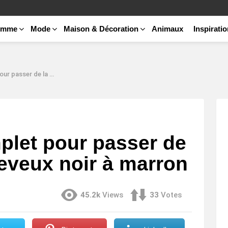
emme
Mode
Maison & Décoration
Animaux
Inspirati
leur de cheveux noir à marron
plet pour passer de
heveux noir à marron
45.2k
Views
33
Votes