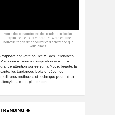
Votre dose quotidienne des tendances, looks,
inspirations et plus encore. Polyvore est une
nouvelle façon de découvrir et d’acheter ce que
vous aimez.
Polyvore
est votre source #1 des Tendances,
Magazine et source d’inspiration avec une
grande attention portée sur la Mode, beauté, la
sante, les tendances looks et déco, les
meilleures méthodes et technique pour mincir,
Lifestyle, Luxe et plus encore.
TRENDING 🔥