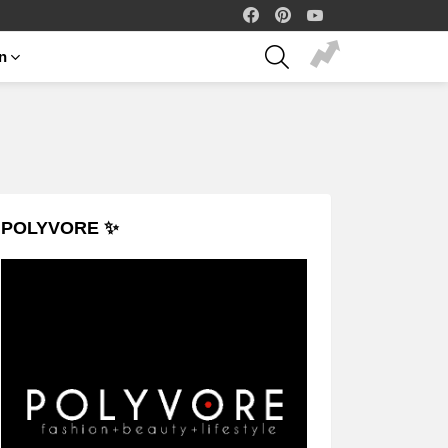
facebook
pinterest
youtube
SEARCH
on
POLYVORE ✨