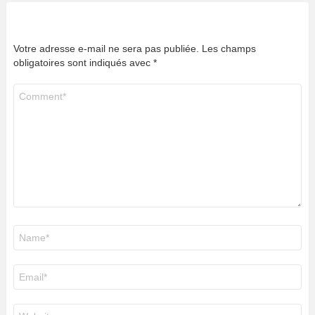
Votre adresse e-mail ne sera pas publiée.
Les champs
obligatoires sont indiqués avec
*
Commentaire
*
Nom
*
E-
mail
*
Site