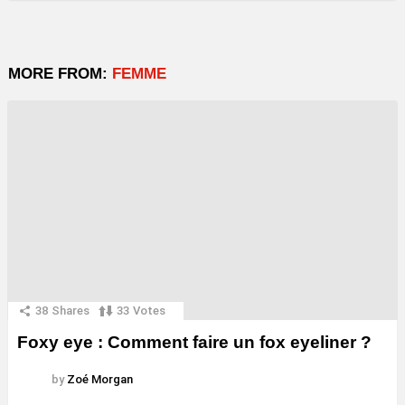
MORE FROM:
FEMME
38
Shares
33
Votes
Foxy eye : Comment faire un fox eyeliner ?
by
Zoé Morgan