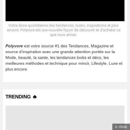
Votre dose quotidienne des tendances, looks, inspirations et plus
encore. Polyvore est une nouvelle façon de découvrir et d’acheter ce
que vous aimez.
Polyvore
est votre source #1 des Tendances, Magazine et
source d’inspiration avec une grande attention portée sur la
Mode, beauté, la sante, les tendances looks et déco, les
meilleures méthodes et technique pour mincir, Lifestyle, Luxe et
plus encore.
TRENDING 🔥
close