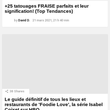
+25 tatouages ​​FRAISE parfaits et leur
signification! (Top Tendances)
by
David D.
21 mars 2021, 21 h 40 min
38
Shares
Le guide définitif de tous les lieux et
restaurants de 'Foodie Love', la série Isabel
Coixet sur HBO