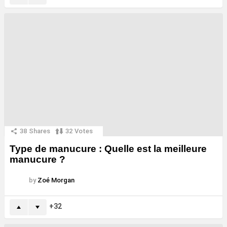
38
Shares
32
Votes
Type de manucure : Quelle est la meilleure
manucure ?
by
Zoé Morgan
32