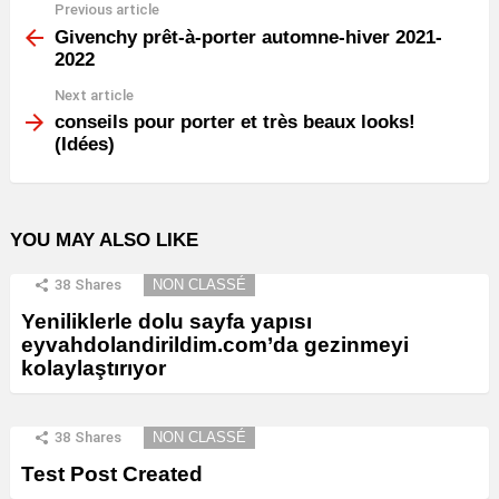
Previous article
See
more
Givenchy prêt-à-porter automne-hiver 2021-
2022
Next article
conseils pour porter et très beaux looks!
(Idées)
YOU MAY ALSO LIKE
38
Shares
NON CLASSÉ
Yeniliklerle dolu sayfa yapısı
eyvahdolandirildim.com’da gezinmeyi
kolaylaştırıyor
38
Shares
NON CLASSÉ
Test Post Created