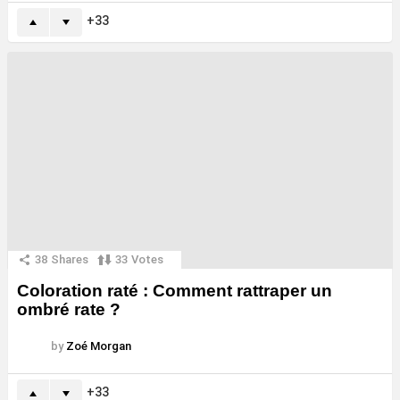
33
38
Shares
33
Votes
Coloration raté : Comment rattraper un
ombré rate ?
by
Zoé Morgan
33