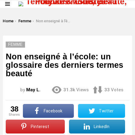
Menu
LATEST
STORIES
You are here:
Home
Femme
Non enseigné à l’école: un glossaire des derniers termes beauté
FEMME
Non enseigné à l’école: un
glossaire des derniers termes
beauté
by
May L.
31.3k
Views
33
Votes
38
Facebook
Twitter
shares
Pinterest
LinkedIn