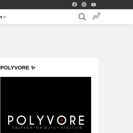
facebook
pinterest
youtube
SEARCH
on
POLYVORE ✨