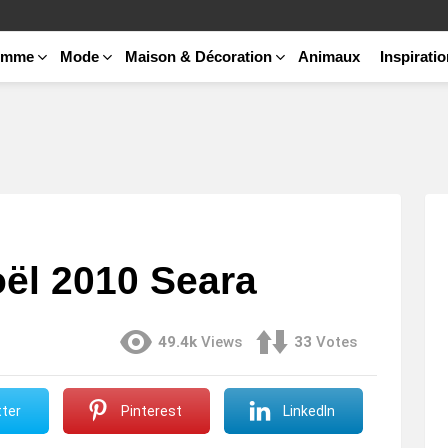
emme
Mode
Maison & Décoration
Animaux
Inspirati
oël 2010 Seara
49.4k
Views
33
Votes
ter
Pinterest
LinkedIn