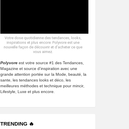
Votre dose quotidienne des tendances, looks,
inspirations et plus encore. Polyvore est une
nouvelle façon de découvrir et d’acheter ce que
vous aimez.
Polyvore
est votre source #1 des Tendances,
Magazine et source d’inspiration avec une
grande attention portée sur la Mode, beauté, la
sante, les tendances looks et déco, les
meilleures méthodes et technique pour mincir,
Lifestyle, Luxe et plus encore.
TRENDING 🔥