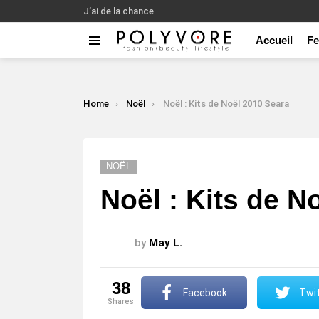
J’ai de la chance
Accueil
F
Menu
LATEST
STORIES
You are here:
Home
Noël
Noël : Kits de Noël 2010 Seara
NOËL
Noël : Kits de N
by
May L.
38
Facebook
Twit
shares