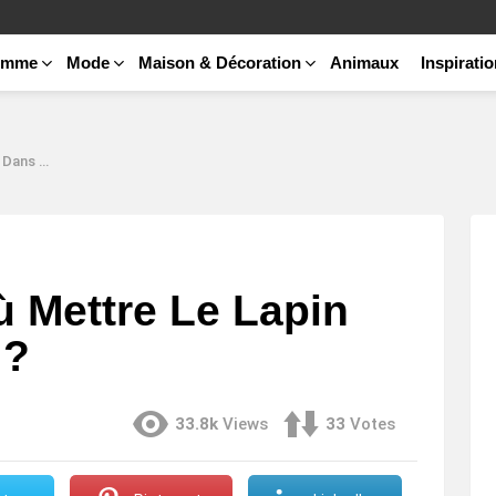
emme
Mode
Maison & Décoration
Animaux
Inspirati
Maison ?
ù Mettre Le Lapin
 ?
33.8k
Views
33
Votes