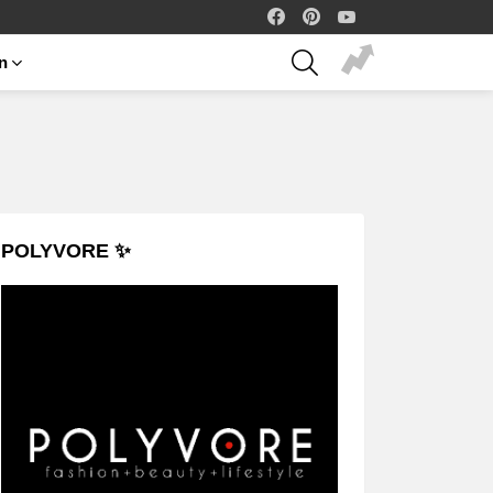
facebook
pinterest
youtube
SEARCH
on
POLYVORE ✨