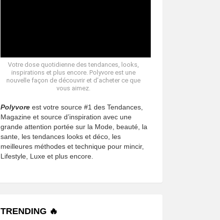
Votre dose quotidienne des tendances, looks,
inspirations et plus encore. Polyvore est une
nouvelle façon de découvrir et d’acheter ce que
vous aimez.
Polyvore
est votre source #1 des Tendances,
Magazine et source d’inspiration avec une
grande attention portée sur la Mode, beauté, la
sante, les tendances looks et déco, les
meilleures méthodes et technique pour mincir,
Lifestyle, Luxe et plus encore.
TRENDING 🔥