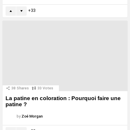
33
38
Shares
33
Votes
La patine en coloration : Pourquoi faire une
patine ?
by
Zoé Morgan