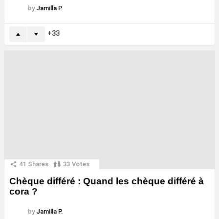
by
Jamilla P.
33
41
Shares
33
Votes
Chèque différé : Quand les chèque différé à
cora ?
by
Jamilla P.