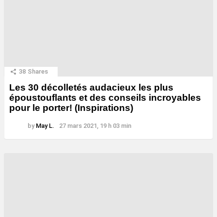
38
Shares
Les 30 décolletés audacieux les plus
époustouflants et des conseils incroyables
pour le porter! (Inspirations)
by
May L.
27 mars 2021, 19 h 03 min