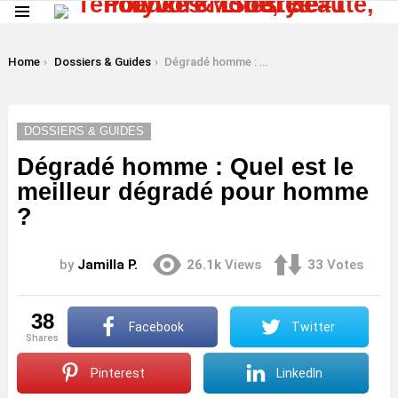
Menu
LATEST
STORIES
You are here:
Home
Dossiers & Guides
Dégradé homme : Quel est le meilleur dégradé pour homme ?
DOSSIERS & GUIDES
Dégradé homme : Quel est le
meilleur dégradé pour homme
?
by
Jamilla P.
26.1k
Views
33
Votes
38
Facebook
Twitter
shares
Pinterest
LinkedIn