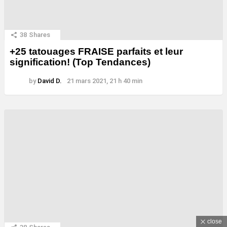
38
Shares
+25 tatouages ​​FRAISE parfaits et leur
signification! (Top Tendances)
by
David D.
21 mars 2021, 21 h 40 min
close