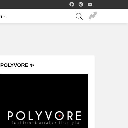
facebook
pinterest
youtube
SEARCH
on
POLYVORE ✨