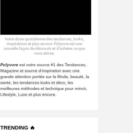
Votre dose quotidienne des tendances, looks,
inspirations et plus encore. Polyvore est une
nouvelle façon de découvrir et d’acheter ce que
vous aimez.
Polyvore
est votre source #1 des Tendances,
Magazine et source d’inspiration avec une
grande attention portée sur la Mode, beauté, la
sante, les tendances looks et déco, les
meilleures méthodes et technique pour mincir,
Lifestyle, Luxe et plus encore.
TRENDING 🔥