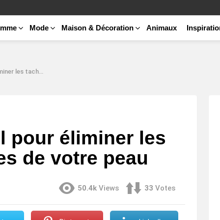
emme
Mode
Maison & Décoration
Animaux
Inspirati
 les rides de votre peau
 pour éliminer les
des de votre peau
50.4k
Views
33
Votes