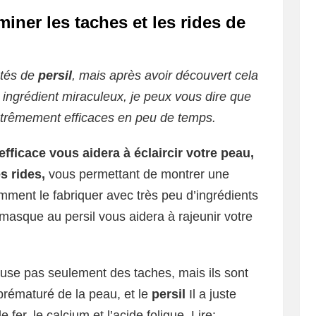
iner les taches et les rides de
étés de
persil
, mais après avoir découvert cela
 ingrédient miraculeux, je peux vous dire que
xtrêmement efficaces en peu de temps.
fficace vous aidera à éclaircir votre peau,
s rides,
vous permettant de montrer une
ment le fabriquer avec très peu d’ingrédients
 masque au persil vous aidera à rajeunir votre
use pas seulement des taches, mais ils sont
prématuré de la peau, et le
persil
Il a juste
 fer, le calcium et l’acide folique. Lire: