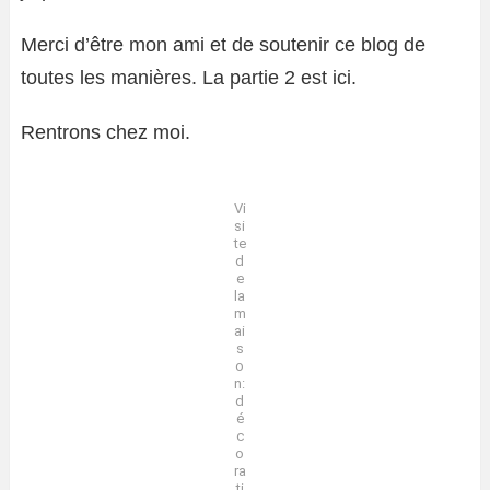
Merci d’être mon ami et de soutenir ce blog de
toutes les manières. La partie 2 est ici.
Rentrons chez moi.
Vi
si
te
d
e
la
m
ai
s
o
n:
d
é
c
o
ra
ti