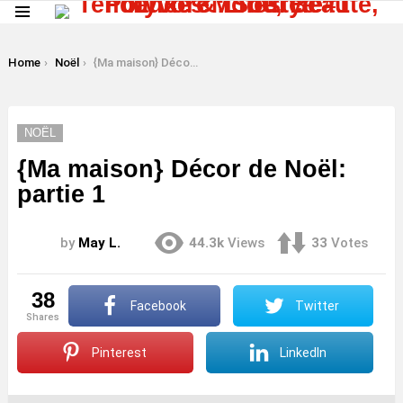
Menu
LATEST
STORIES
You are here:
Home
Noël
{Ma maison} Décor de Noël: partie 1
NOËL
{Ma maison} Décor de Noël:
partie 1
by
May L.
44.3k
Views
33
Votes
38
Facebook
Twitter
shares
Pinterest
LinkedIn