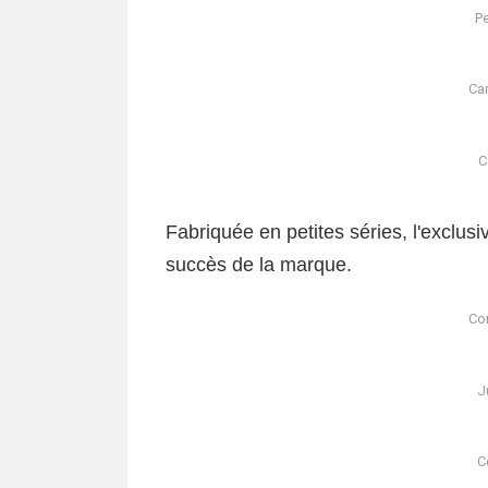
Pe
Cam
C
Fabriquée en petites séries, l'exclus
succès de la marque.
Cor
J
C