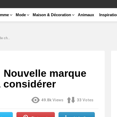
emme
Mode
Maison & Décoration
Animaux
Inspirati
nsidérer
l: Nouvelle marque
 considérer
49.8k
Views
33
Votes