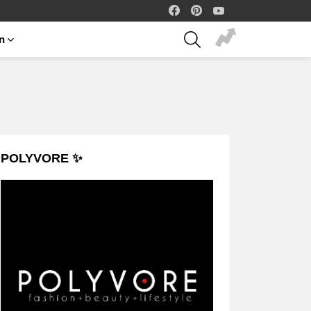
facebook
pinterest
youtube
SEARCH
on
POLYVORE ✨