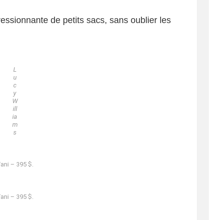
ressionnante de petits sacs, sans oublier les
L
u
c
y
W
ill
ia
m
s
ani – 395 $.
ani – 395 $.