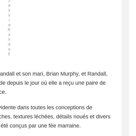
J
e
s
s
i
e
R
a
n
d
a
ll
ndall et son mari, Brian Murphy, et Randall,
 depuis le jour où elle a reçu une paire de
ce.
évidente dans toutes les conceptions de
ches, textures léchées, détails noués et divers
r été conçus par une fée marraine.