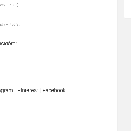
ndy – 450 $.
ndy – 450 $.
sidérer.
tagram | Pinterest | Facebook
!