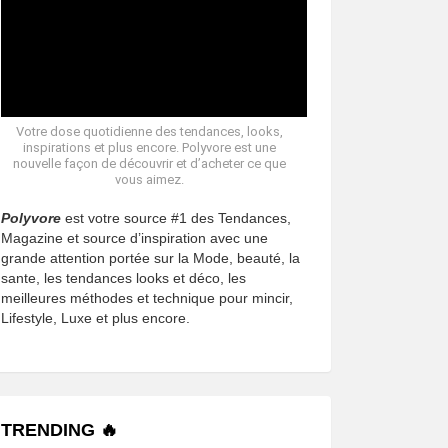
Votre dose quotidienne des tendances, looks,
inspirations et plus encore. Polyvore est une
nouvelle façon de découvrir et d’acheter ce que
vous aimez.
Polyvore
est votre source #1 des Tendances,
Magazine et source d’inspiration avec une
grande attention portée sur la Mode, beauté, la
sante, les tendances looks et déco, les
meilleures méthodes et technique pour mincir,
Lifestyle, Luxe et plus encore.
TRENDING 🔥