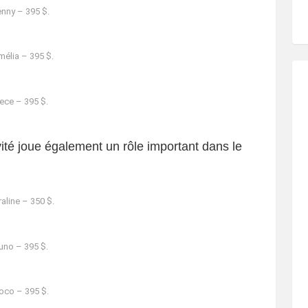
nny – 395 $.
élia – 395 $.
ece – 395 $.
ivité joue également un rôle important dans le
aline – 350 $.
uno – 395 $.
oco – 395 $.