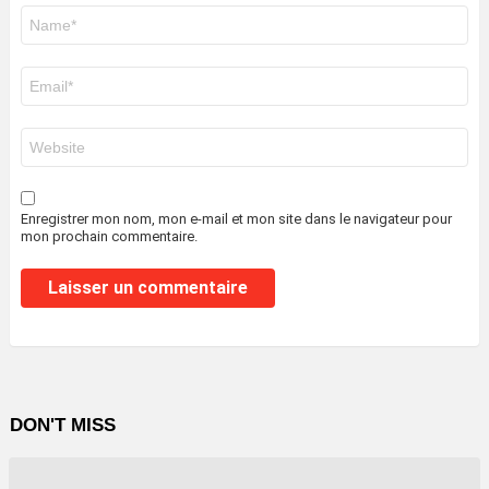
Nom
*
E-
mail
*
Site
web
Enregistrer mon nom, mon e-mail et mon site dans le navigateur pour
mon prochain commentaire.
DON'T MISS