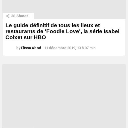
38
Shares
Le guide définitif de tous les lieux et
restaurants de 'Foodie Love', la série Isabel
Coixet sur HBO
by
Elissa Abod
11 décembre 2019, 13 h 07 min