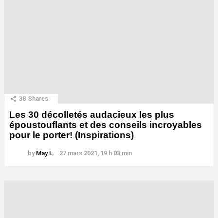
38
Shares
Les 30 décolletés audacieux les plus
époustouflants et des conseils incroyables
pour le porter! (Inspirations)
by
May L.
27 mars 2021, 19 h 03 min