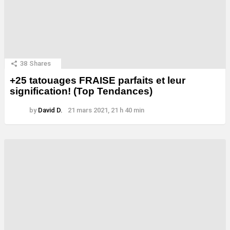
38
Shares
+25 tatouages ​​FRAISE parfaits et leur
signification! (Top Tendances)
by
David D.
21 mars 2021, 21 h 40 min