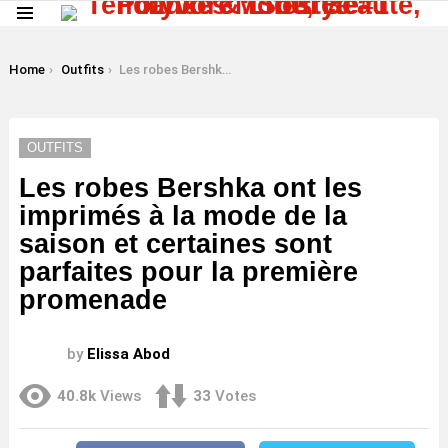
Menu
LATEST
STORIES
You are here:
Home
Outfits
Les robes Bershka ont les imprimés à la mode de la saison et certaines sont parfaites pour la première promenade
OUTFITS
Les robes Bershka ont les
imprimés à la mode de la
saison et certaines sont
parfaites pour la première
promenade
by
Elissa Abod
40.8k
Views
33
Votes