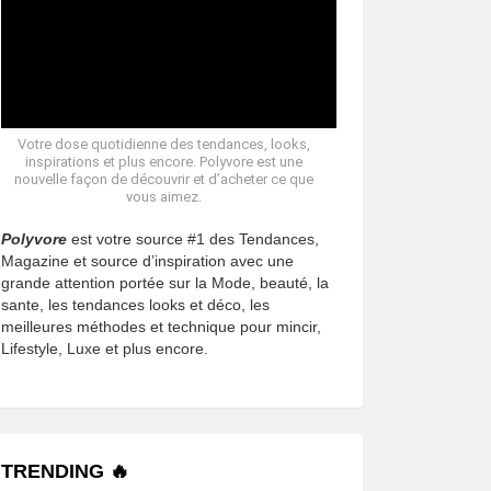
Votre dose quotidienne des tendances, looks,
inspirations et plus encore. Polyvore est une
nouvelle façon de découvrir et d’acheter ce que
vous aimez.
Polyvore
est votre source #1 des Tendances,
Magazine et source d’inspiration avec une
grande attention portée sur la Mode, beauté, la
sante, les tendances looks et déco, les
meilleures méthodes et technique pour mincir,
Lifestyle, Luxe et plus encore.
TRENDING 🔥