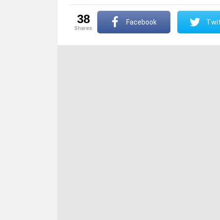
38
Facebook
Twit
shares