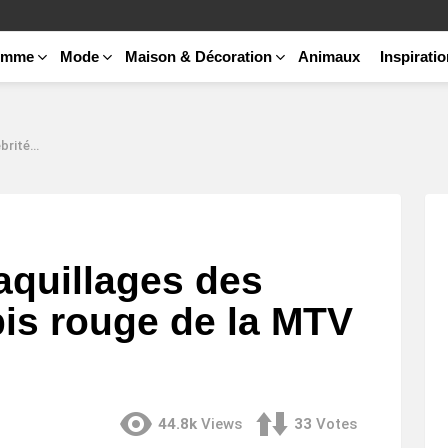
emme
Mode
Maison & Décoration
Animaux
Inspirati
V EMA 2019
aquillages des
pis rouge de la MTV
44.8k
Views
33
Votes