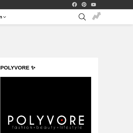
facebook
pinterest
youtube
SEARCH
on
POLYVORE ✨