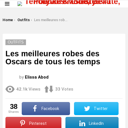
Menu
LATEST
STORIES
You are here:
Home
Outfits
Les meilleures robes des Oscars de tous les temps
OUTFITS
Les meilleures robes des
Oscars de tous les temps
by
Elissa Abod
42.1k
Views
33
Votes
38
Facebook
Twitter
shares
Pinterest
LinkedIn