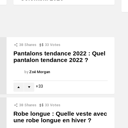
38
Shares
33
Votes
Pantalons tendance 2022 : Quel
pantalon tendance 2022 ?
by
Zoé Morgan
33
38
Shares
33
Votes
Robe longue : Quelle veste avec
une robe longue en hiver ?