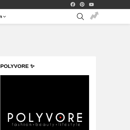
facebook
pinterest
youtube
SEARCH
on
POLYVORE ✨