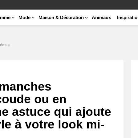
emme
Mode
Maison & Décoration
Animaux
Inspirati
e look mi-saison.
 manches
coude ou en
e astuce qui ajoute
e à votre look mi-