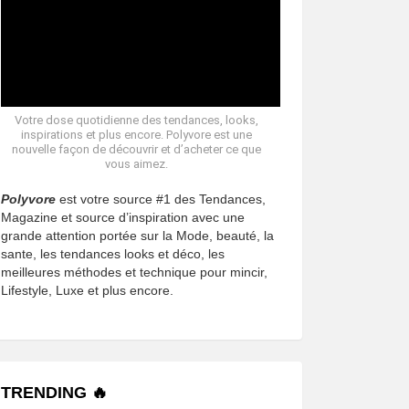
Votre dose quotidienne des tendances, looks,
inspirations et plus encore. Polyvore est une
nouvelle façon de découvrir et d’acheter ce que
vous aimez.
Polyvore
est votre source #1 des Tendances,
Magazine et source d’inspiration avec une
grande attention portée sur la Mode, beauté, la
sante, les tendances looks et déco, les
meilleures méthodes et technique pour mincir,
Lifestyle, Luxe et plus encore.
TRENDING 🔥