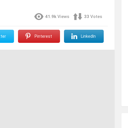
41.9k
Views
33
Votes
ter
Pinterest
LinkedIn