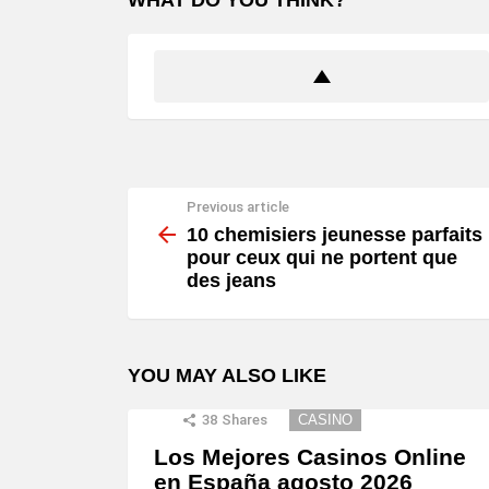
WHAT DO YOU THINK?
Previous article
See
more
10 chemisiers jeunesse parfaits
pour ceux qui ne portent que
des jeans
YOU MAY ALSO LIKE
38
Shares
CASINO
Los Mejores Casinos Online
en España agosto 2026