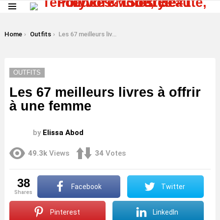
Menu
LATEST
STORIES
You are here:
Home
Outfits
Les 67 meilleurs livres à offrir à une femme
OUTFITS
Les 67 meilleurs livres à offrir
à une femme
by
Elissa Abod
49.3k
Views
34
Votes
38
Facebook
Twitter
shares
Pinterest
LinkedIn