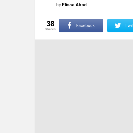
by
Elissa Abod
38
Facebook
Twit
shares