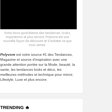
Votre dose quotidienne des tendances, looks,
inspirations et plus encore. Polyvore est une
nouvelle façon de découvrir et d’acheter ce que
vous aimez.
Polyvore
est votre source #1 des Tendances,
Magazine et source d’inspiration avec une
grande attention portée sur la Mode, beauté, la
sante, les tendances looks et déco, les
meilleures méthodes et technique pour mincir,
Lifestyle, Luxe et plus encore.
TRENDING 🔥