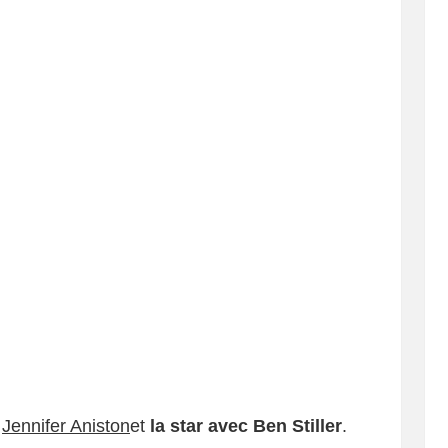
e
Jennifer Aniston
et
la star avec Ben Stiller
.