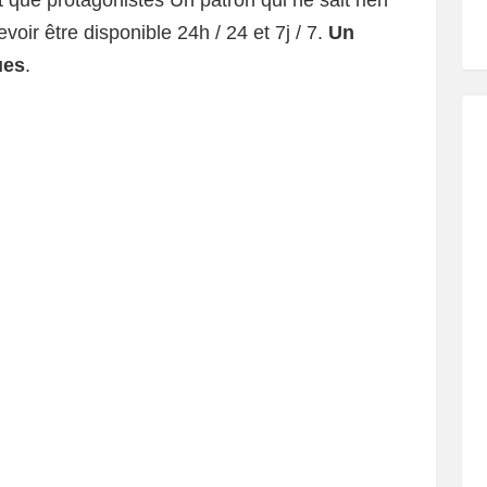
t que protagonistes Un patron qui ne sait rien
evoir être disponible 24h / 24 et 7j / 7.
Un
ues
.