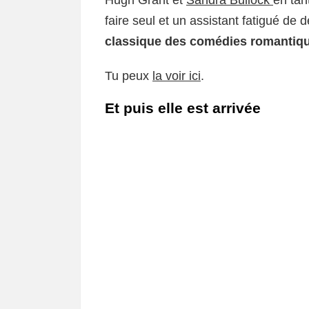
Hugh Grant et
Sandra Bullock
en tan
faire seul et un assistant fatigué de d
classique des comédies romantiq
Tu peux
la voir ici
.
Et puis elle est arrivée