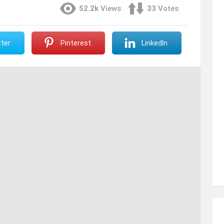
52.2k
Views
33
Votes
ter
Pinterest
LinkedIn