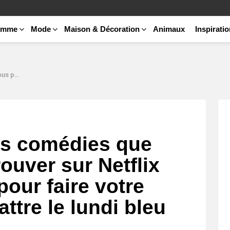
emme
Mode
Maison & Décoration
Animaux
Inspirati
re le lundi bleu
es comédies que
ouver sur Netflix
our faire votre
ttre le lundi bleu