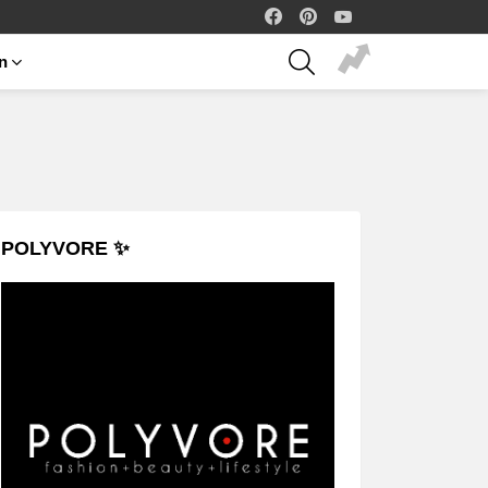
facebook
pinterest
youtube
SEARCH
on
POLYVORE ✨