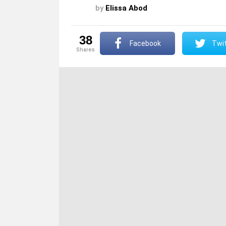
by
Elissa Abod
38
Facebook
Twit
shares