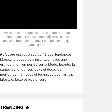
Votre dose quotidienne des tendances, looks,
inspirations et plus encore. Polyvore est une
nouvelle façon de découvrir et d’acheter ce que
vous aimez.
Polyvore
est votre source #1 des Tendances,
Magazine et source d’inspiration avec une
grande attention portée sur la Mode, beauté, la
sante, les tendances looks et déco, les
meilleures méthodes et technique pour mincir,
Lifestyle, Luxe et plus encore.
TRENDING 🔥