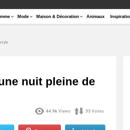
emme
Mode
Maison & Décoration
Animaux
Inspirati
style
'une nuit pleine de
44.9k
Views
33
Votes