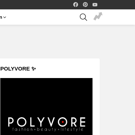
facebook
pinterest
youtube
SEARCH
on
POLYVORE ✨