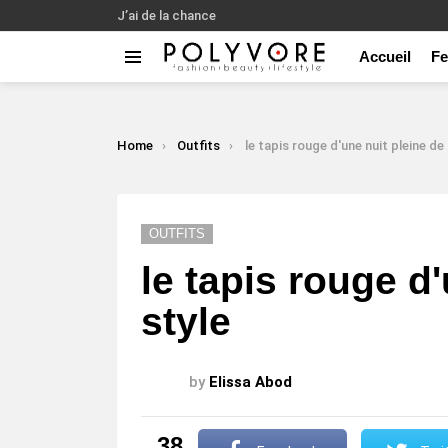
J’ai de la chance
Accueil
F
Menu
LATEST
STORIES
You are here:
Home
Outfits
le tapis rouge d'une nuit pleine de 
OUTFITS
le tapis rouge d
style
by
Elissa Abod
38