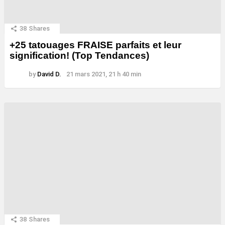
38
Shares
+25 tatouages ​​FRAISE parfaits et leur
signification! (Top Tendances)
by
David D.
21 mars 2021, 21 h 40 min
38
Shares