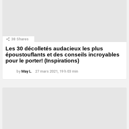
38
Shares
Les 30 décolletés audacieux les plus
époustouflants et des conseils incroyables
pour le porter! (Inspirations)
by
May L.
27 mars 2021, 19 h 03 min