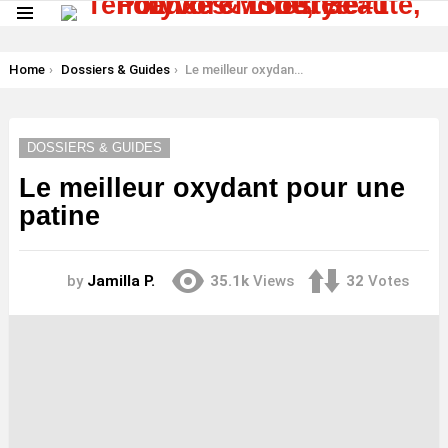
Menu
LATEST
STORIES
You are here:
Home
Dossiers & Guides
Le meilleur oxydant pour une patine
DOSSIERS & GUIDES
Le meilleur oxydant pour une
patine
by
Jamilla P.
35.1k
Views
32
Votes