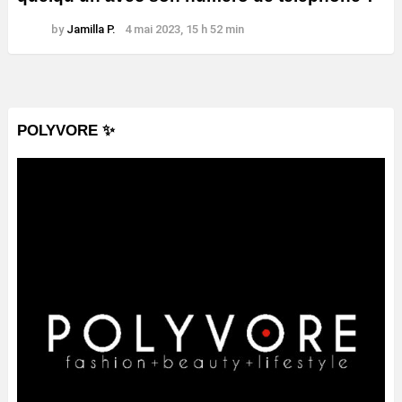
by
Jamilla P.
4 mai 2023, 15 h 52 min
POLYVORE ✨