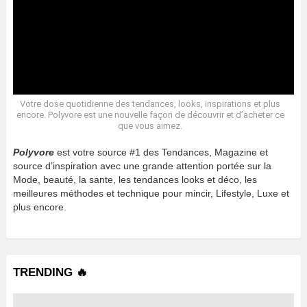
Votre dose quotidienne des tendances, looks, inspirations et plus
encore. Polyvore est une nouvelle façon de découvrir et d’acheter ce
que vous aimez.
Polyvore
est votre source #1 des Tendances, Magazine et
source d’inspiration avec une grande attention portée sur la
Mode, beauté, la sante, les tendances looks et déco, les
meilleures méthodes et technique pour mincir, Lifestyle, Luxe et
plus encore.
TRENDING 🔥