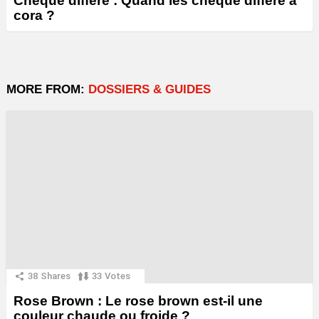
Chèque différé : Quand les chèque différé à
cora ?
MORE FROM:
DOSSIERS & GUIDES
38
Shares
33
Votes
Rose Brown : Le rose brown est-il une
couleur chaude ou froide ?