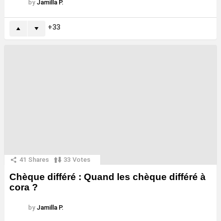
by
Jamilla P.
33
41
Shares
33
Votes
Chèque différé : Quand les chèque différé à
cora ?
by
Jamilla P.