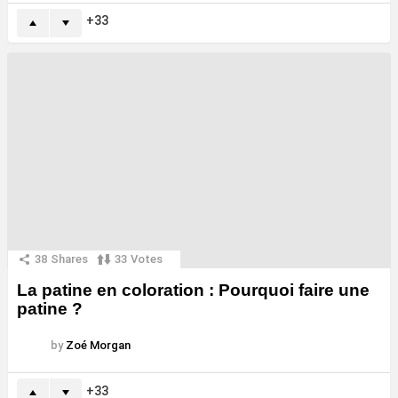
33
38
Shares
33
Votes
La patine en coloration : Pourquoi faire une
patine ?
by
Zoé Morgan
33