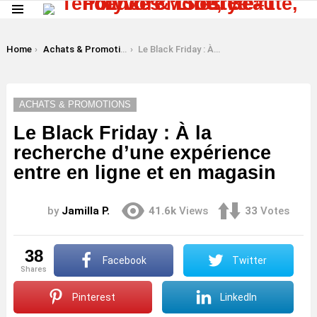
Menu
LATEST
STORIES
You are here:
Home
Achats & Promotions
Le Black Friday : À la recherche d’une expérience entre en ligne et en magasin
ACHATS & PROMOTIONS
Le Black Friday : À la
recherche d’une expérience
entre en ligne et en magasin
by
Jamilla P.
41.6k
Views
33
Votes
38
Facebook
Twitter
shares
Pinterest
LinkedIn