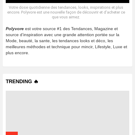
Votre dose quotidienne des tendances, looks, inspirations et plus
encore. Polyvore est une nouvelle façon de découvrir et d’acheter ce
que vous aimez.
Polyvore
est votre source #1 des Tendances, Magazine et
source d’inspiration avec une grande attention portée sur la
Mode, beauté, la sante, les tendances looks et déco, les
meilleures méthodes et technique pour mincir, Lifestyle, Luxe et
plus encore.
TRENDING 🔥