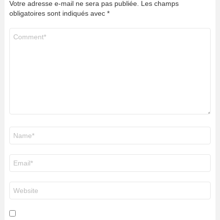
Votre adresse e-mail ne sera pas publiée.
Les champs
obligatoires sont indiqués avec
*
Commentaire
*
Nom
*
E-
mail
*
Site
web