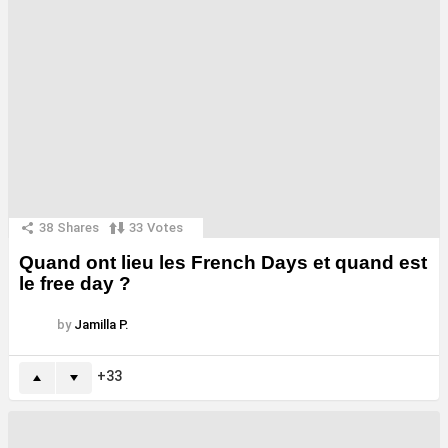
38
Shares
33
Votes
Quand ont lieu les French Days et quand est
le free day ?
by
Jamilla P.
33