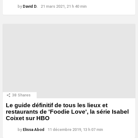
by
David D.
21 mars 2021, 21 h 40 min
38
Shares
Le guide définitif de tous les lieux et
restaurants de 'Foodie Love', la série Isabel
Coixet sur HBO
by
Elissa Abod
11 décembre 2019, 13 h 07 min