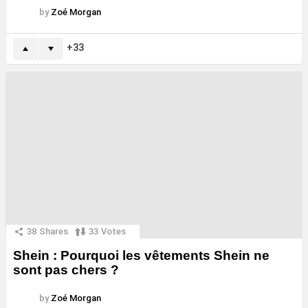
by
Zoé Morgan
33
38
Shares
33
Votes
Shein : Pourquoi les vêtements Shein ne
sont pas chers ?
by
Zoé Morgan