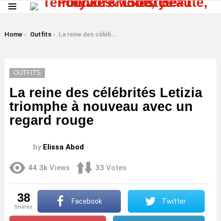
Menu
LATEST
STORIES
You are here:
Home
Outfits
La reine des célébrités Letizia triomphe à nouveau avec un regard rouge
OUTFITS
La reine des célébrités Letizia
triomphe à nouveau avec un
regard rouge
by
Elissa Abod
44.3k
Views
33
Votes
38
Facebook
Twitter
shares