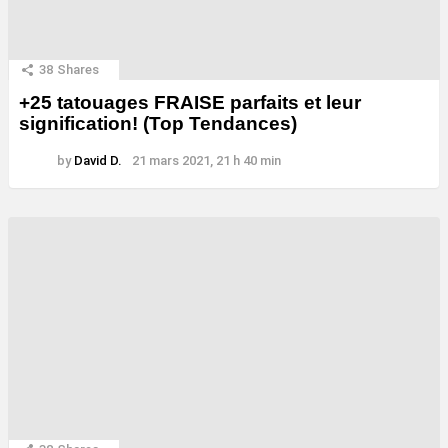
38
Shares
+25 tatouages ​​FRAISE parfaits et leur
signification! (Top Tendances)
by
David D.
21 mars 2021, 21 h 40 min