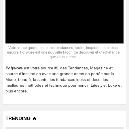
Votre dose quotidienne des tendances, looks, inspirations et plus
encore. Polyvore est une nouvelle façon de découvrir et d’acheter ce
que vous aimez.
Polyvore
est votre source #1 des Tendances, Magazine et
source d’inspiration avec une grande attention portée sur la
Mode, beauté, la sante, les tendances looks et déco, les
meilleures méthodes et technique pour mincir, Lifestyle, Luxe et
plus encore.
TRENDING 🔥