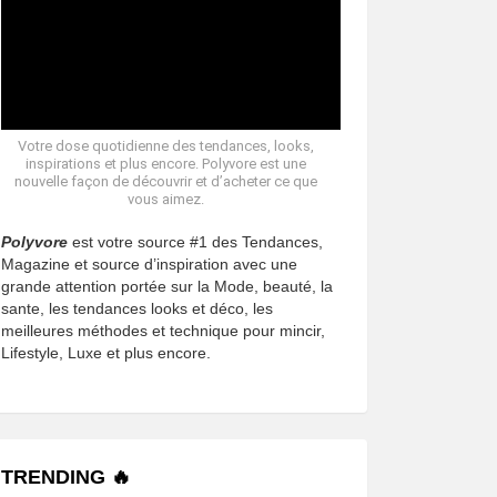
Votre dose quotidienne des tendances, looks,
inspirations et plus encore. Polyvore est une
nouvelle façon de découvrir et d’acheter ce que
vous aimez.
Polyvore
est votre source #1 des Tendances,
Magazine et source d’inspiration avec une
grande attention portée sur la Mode, beauté, la
sante, les tendances looks et déco, les
meilleures méthodes et technique pour mincir,
Lifestyle, Luxe et plus encore.
TRENDING 🔥