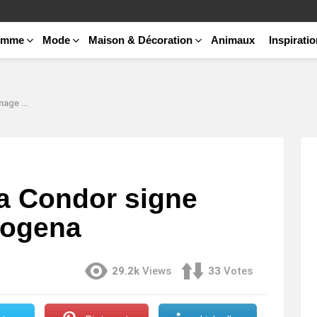
emme
Mode
Maison & Décoration
Animaux
Inspirati
trogena
na Condor signe
rogena
29.2k
Views
33
Votes