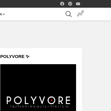
facebook
pinterest
youtube
SEARCH
on
POLYVORE ✨