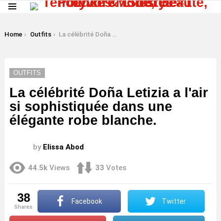
Menu
LATEST
STORIES
You are here:
Home
Outfits
La célébrité Doña Letizia a l'air si sophistiquée dans une élégante robe blanche.
OUTFITS
La célébrité Doña Letizia a l'air
si sophistiquée dans une
élégante robe blanche.
by
Elissa Abod
44.5k
Views
33
Votes
38
Facebook
Twitter
shares