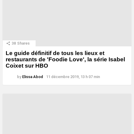
38
Shares
Le guide définitif de tous les lieux et
restaurants de 'Foodie Love', la série Isabel
Coixet sur HBO
by
Elissa Abod
11 décembre 2019, 13 h 07 min