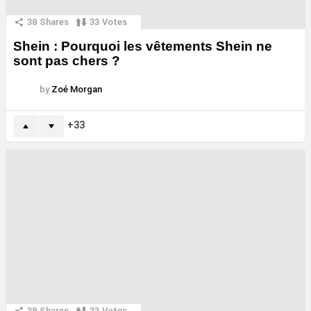
38
Shares
33
Votes
Shein : Pourquoi les vêtements Shein ne
sont pas chers ?
by
Zoé Morgan
33
38
Shares
33
Votes