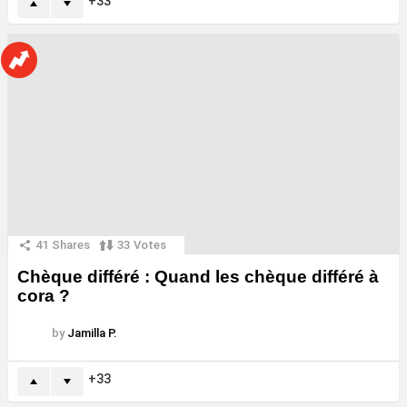
33
41
Shares
33
Votes
Chèque différé : Quand les chèque différé à
cora ?
by
Jamilla P.
33