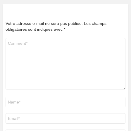
Votre adresse e-mail ne sera pas publiée.
Les champs
obligatoires sont indiqués avec
*
Commentaire
*
Nom
*
E-
mail
*