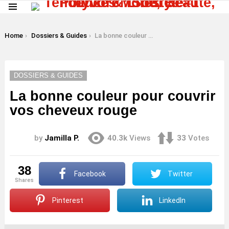
Menu
LATEST
STORIES
You are here:
Home
Dossiers & Guides
La bonne couleur pour couvrir vos cheveux rouge
DOSSIERS & GUIDES
La bonne couleur pour couvrir
vos cheveux rouge
by
Jamilla P.
40.3k
Views
33
Votes
38
Facebook
Twitter
shares
Pinterest
LinkedIn