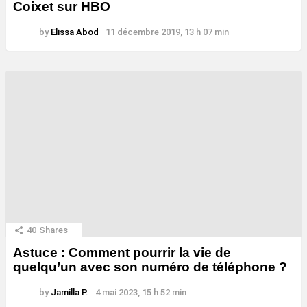
Coixet sur HBO
by
Elissa Abod
11 décembre 2019, 13 h 07 min
40
Shares
Astuce : Comment pourrir la vie de
quelqu’un avec son numéro de téléphone ?
by
Jamilla P.
4 mai 2023, 15 h 52 min