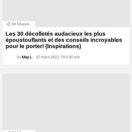
38
Shares
Les 30 décolletés audacieux les plus
époustouflants et des conseils incroyables
pour le porter! (Inspirations)
by
May L.
27 mars 2021, 19 h 03 min