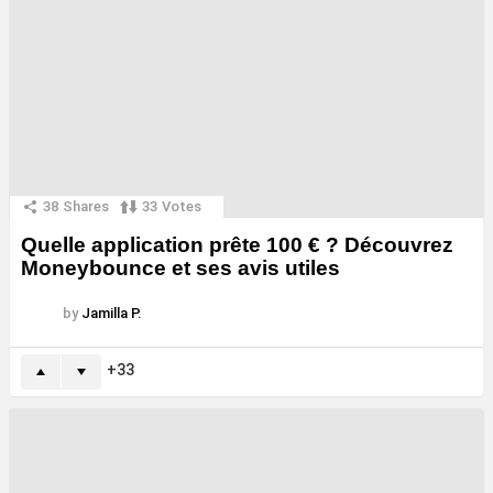
38
Shares
33
Votes
Quelle application prête 100 € ? Découvrez
Moneybounce et ses avis utiles
by
Jamilla P.
33