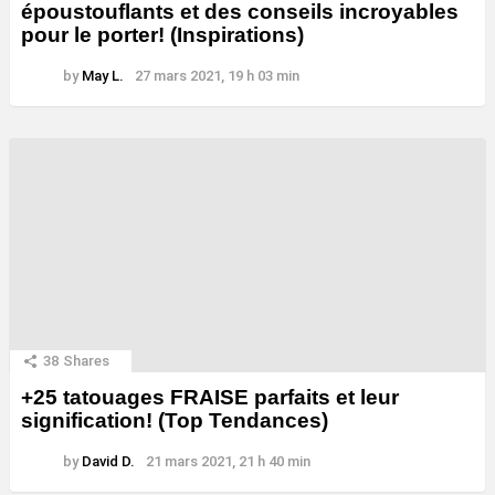
époustouflants et des conseils incroyables
pour le porter! (Inspirations)
by
May L.
27 mars 2021, 19 h 03 min
38
Shares
+25 tatouages ​​FRAISE parfaits et leur
signification! (Top Tendances)
by
David D.
21 mars 2021, 21 h 40 min