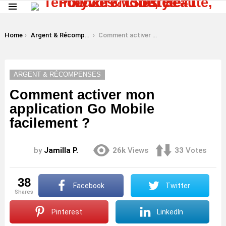
Menu
LATEST
STORIES
You are here:
Home
Argent & Récompenses
Comment activer mon application Go Mobile facilement ?
ARGENT & RÉCOMPENSES
Comment activer mon
application Go Mobile
facilement ?
by
Jamilla P.
26k
Views
33
Votes
38
Facebook
Twitter
shares
Pinterest
LinkedIn