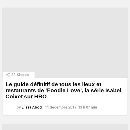
38
Shares
Le guide définitif de tous les lieux et
restaurants de 'Foodie Love', la série Isabel
Coixet sur HBO
by
Elissa Abod
11 décembre 2019, 13 h 07 min