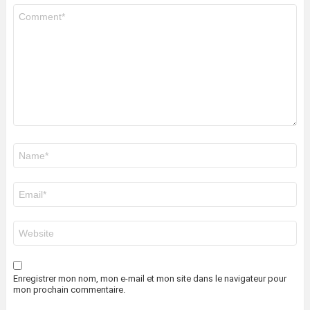
Commentaire
*
Nom
*
E-
mail
*
Site
web
Enregistrer mon nom, mon e-mail et mon site dans le navigateur pour
mon prochain commentaire.