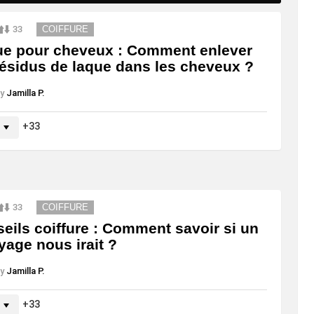
33
COIFFURE
e pour cheveux : Comment enlever
résidus de laque dans les cheveux ?
y
Jamilla P.
33
33
COIFFURE
eils coiffure : Comment savoir si un
yage nous irait ?
y
Jamilla P.
33