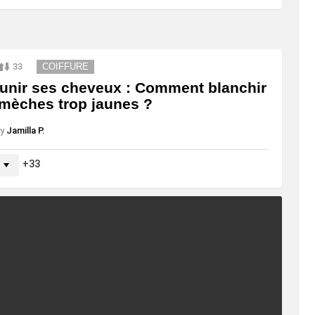
33
COIFFURE
unir ses cheveux : Comment blanchir
mèches trop jaunes ?
y
Jamilla P.
33