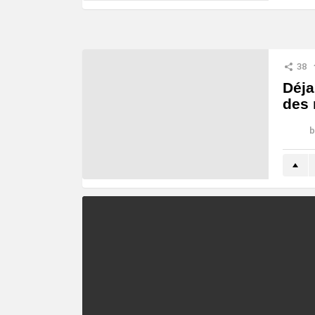
38
Déja
des 
b