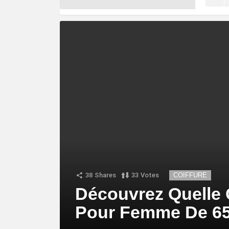
38
Shares
33
Votes
COIFFURE
Découvrez Quelle
Pour Femme De 65