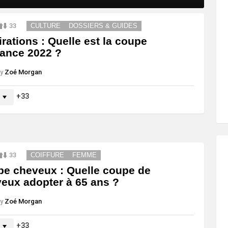
33
CULTURE
DOSSIERS & GUIDES
irations : Quelle est la coupe
ance 2022 ?
y
Zoé Morgan
33
33
COIFFURE
FEMME
e cheveux : Quelle coupe de
eux adopter à 65 ans ?
y
Zoé Morgan
33