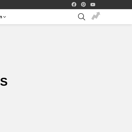
facebook
pinterest
youtube
SEARCH
on
ES