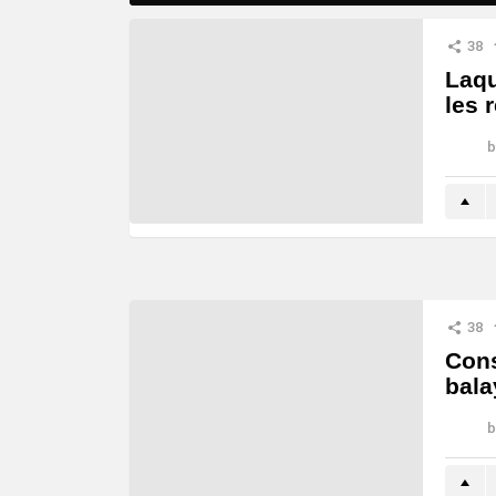
38
Laqu
les 
b
38
Cons
bala
b