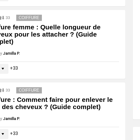
33
COIFFURE
fure femme : Quelle longueur de
eux pour les attacher ? (Guide
let)
y
Jamilla P.
33
33
COIFFURE
fure : Comment faire pour enlever le
 des cheveux ? (Guide complet)
y
Jamilla P.
33