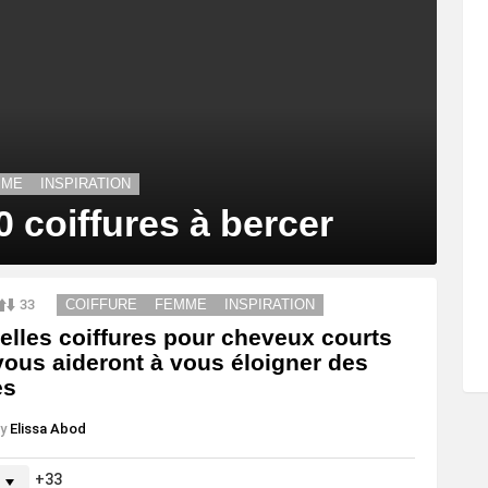
MME
INSPIRATION
0 coiffures à bercer
33
COIFFURE
FEMME
INSPIRATION
elles coiffures pour cheveux courts
vous aideront à vous éloigner des
es
y
Elissa Abod
33