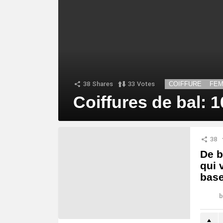
38
Shares
33
Votes
COIFFURE
FE
Coiffures de bal: 1
38
De b
qui 
bas
b