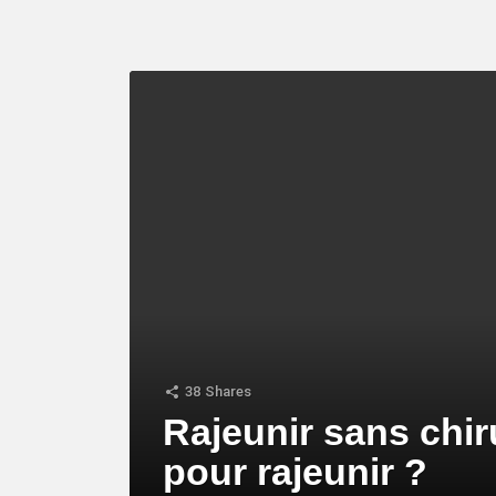
LATEST
STORY
38
Shares
Rajeunir sans chir
pour rajeunir ?