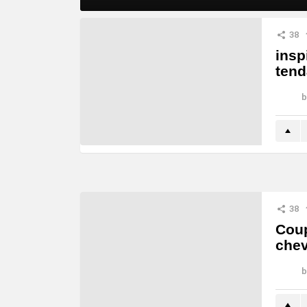
MORE
38
STORIES
insp
tend
b
38
Coup
chev
b