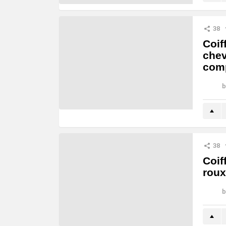
38
Coif
chev
comp
b
38
Coif
roux
b