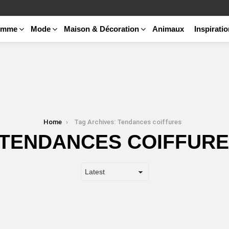
emme
Mode
Maison & Décoration
Animaux
Inspirati
Home
Tag Archives: Tendances coiffures
TENDANCES COIFFUR