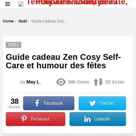
Menu
LATEST
STORIES
You are here:
Home
Noël
Guide cadeau Zen Cosy Self-Care et humour des fêtes
NOËL
Guide cadeau Zen Cosy Self-
Care et humour des fêtes
by
May L.
34k
Views
33
Votes
38
Facebook
Twitter
shares
Pinterest
LinkedIn