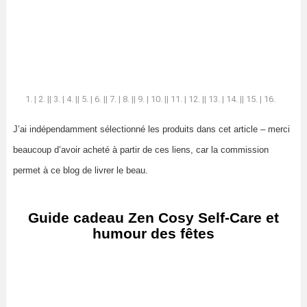
1. | 2. || 3. | 4. || 5. | 6. || 7. | 8. || 9. | 10. || 11. | 12. || 13. | 14. || 15. | 16.
J’ai indépendamment sélectionné les produits dans cet article – merci
beaucoup d’avoir acheté à partir de ces liens, car la commission
permet à ce blog de livrer le beau.
Guide cadeau Zen Cosy Self-Care et
humour des fêtes