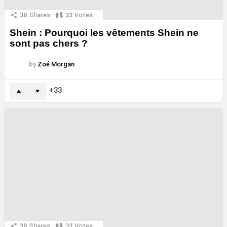
38
Shares
33
Votes
Shein : Pourquoi les vêtements Shein ne
sont pas chers ?
by
Zoé Morgan
33
38
Shares
33
Votes