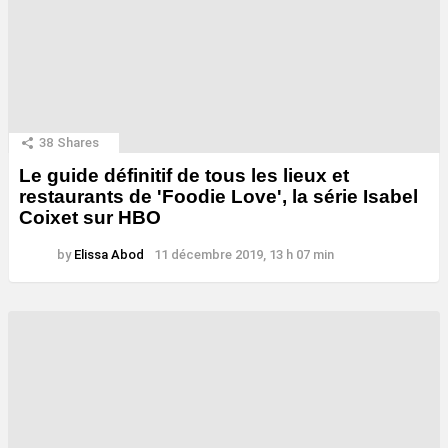
38
Shares
Le guide définitif de tous les lieux et
restaurants de 'Foodie Love', la série Isabel
Coixet sur HBO
by
Elissa Abod
11 décembre 2019, 13 h 07 min