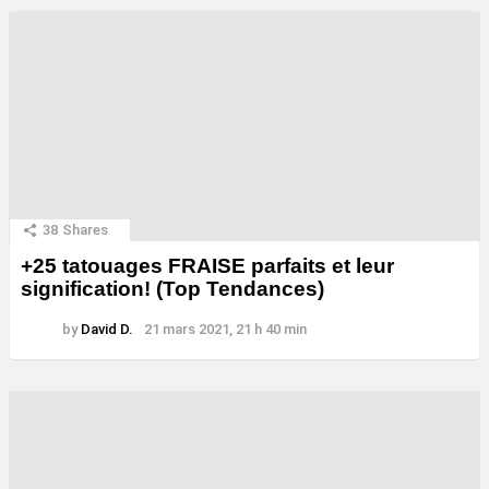
38
Shares
+25 tatouages ​​FRAISE parfaits et leur
signification! (Top Tendances)
by
David D.
21 mars 2021, 21 h 40 min