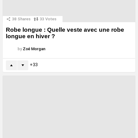
38
Shares
33
Votes
Robe longue : Quelle veste avec une robe
longue en hiver ?
by
Zoé Morgan
33