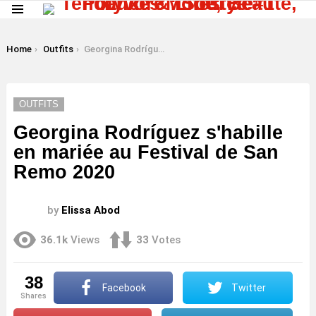
Menu
LATEST
STORIES
You are here:
Home
Outfits
Georgina Rodríguez s'habille en mariée au Festival de San Remo 2020
OUTFITS
Georgina Rodríguez s'habille
en mariée au Festival de San
Remo 2020
by
Elissa Abod
36.1k
Views
33
Votes
38
Facebook
Twitter
shares